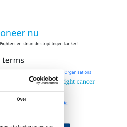
oneer nu
ighters en steun de strijd tegen kanker!
h terms
Organisations
nderzoek
Over Fight cancer
derzoek
Contact
Over
ze onderzoeken
Organisatie
Vacatures
neer
Partners
 media te bieden en om ons