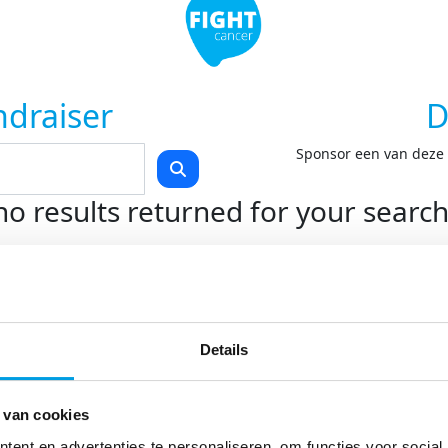
ndraiser
D
Sponsor een van deze F
no results returned for your searc
Teams
Kom in actie
O
Start je eigen actie
On
Details
Swim to Fight Cancer
On
Rollercoaster Run
Do
LoveLife Run
 van cookies
Spin for Life
Light at Night Walk
ent en advertenties te personaliseren, om functies voor social