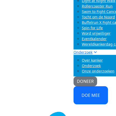
Light at Night Walk
Rollercoaster Run
Swim to Fight Canc
Tocht om de Noord
Buffelrun X Fight c
Spin for Life
Word vrijwilliger
Eventkalender
Wereldkankerdag 
Onderzoek
Over kanker
Onderzoek
Onze onderzoeken
DONEER
DOE MEE