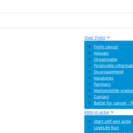
Over Fight
Fight cancer
Nieuws
Organisatie
Financiële informat
Duurzaamheid
Vacatures
Partners
Veelgestelde vrage
Contact
Battle for cancer - 
Kom in actie
Start zelf een actie
LoveLife Run