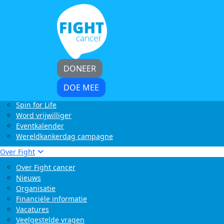
Home
Kom in actie
Start zelf een actie
LoveLife Run
Light at Night Walk
Rollercoaster Run
DONEER
Swim to Fight Cancer
Buffelrun X Fight cancer
DOE MEE
Tocht om de Noord
Spin for Life
Word vrijwilliger
Eventkalender
Wereldkankerdag campagne
Over Fight
Over Fight cancer
Nieuws
Organisatie
Financiële informatie
Vacatures
Veelgestelde vragen