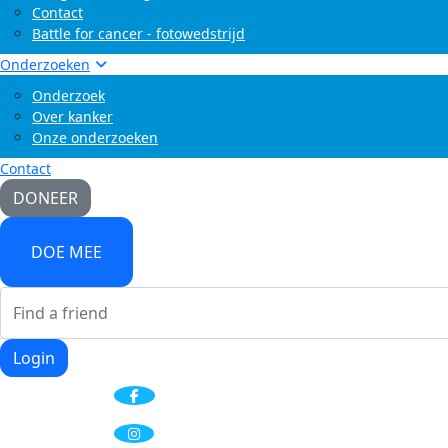
Contact
Battle for cancer - fotowedstrijd
Onderzoeken
Onderzoek
Over kanker
Onze onderzoeken
Contact
DONEER
DOE MEE
Login