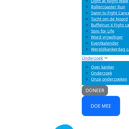
Light at Night Walk
Rollercoaster Run
Swim to Fight Canc
Tocht om de Noord
Buffelrun X Fight c
Spin for Life
Word vrijwilliger
Eventkalender
Wereldkankerdag 
Onderzoek
Over kanker
Onderzoek
Onze onderzoeken
DONEER
DOE MEE