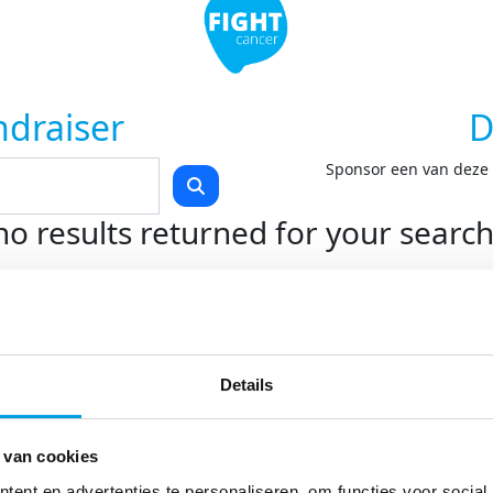
ndraiser
D
Sponsor een van deze F
no results returned for your searc
Teams
Kom in actie
O
Start je eigen actie
On
Details
Swim to Fight Cancer
On
Rollercoaster Run
Do
LoveLife Run
 van cookies
Spin for Life
Light at Night Walk
ent en advertenties te personaliseren, om functies voor social