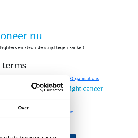
oneer nu
ighters en steun de strijd tegen kanker!
h terms
Organisations
nderzoek
Over Fight cancer
derzoek
Contact
Over
ze onderzoeken
Organisatie
Vacatures
neer
Partners
 media te bieden en om ons