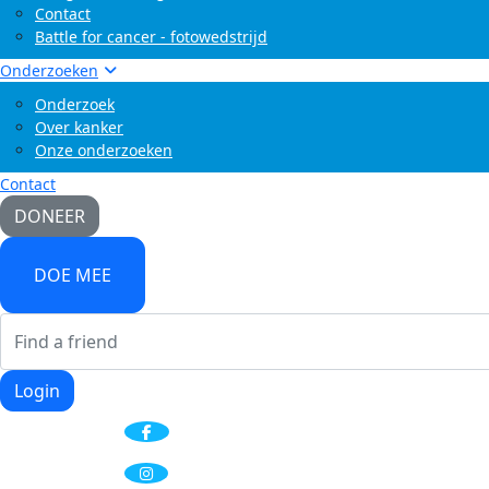
Contact
Battle for cancer - fotowedstrijd
Onderzoeken
Onderzoek
Over kanker
Onze onderzoeken
Contact
DONEER
DOE MEE
Login