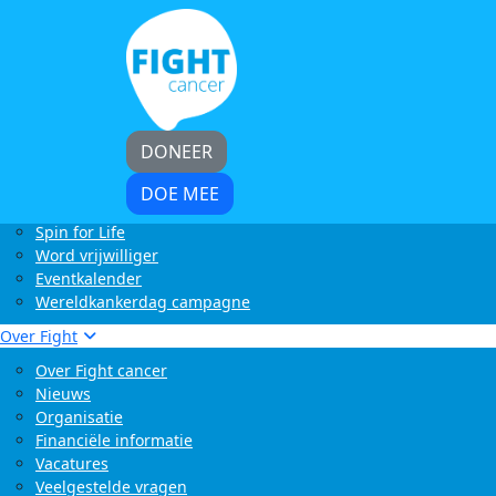
Home
Kom in actie
Start zelf een actie
LoveLife Run
Light at Night Walk
Rollercoaster Run
DONEER
Swim to Fight Cancer
Buffelrun X Fight cancer
DOE MEE
Tocht om de Noord
Spin for Life
Word vrijwilliger
Eventkalender
Wereldkankerdag campagne
Over Fight
Over Fight cancer
Nieuws
Organisatie
Financiële informatie
Vacatures
Veelgestelde vragen