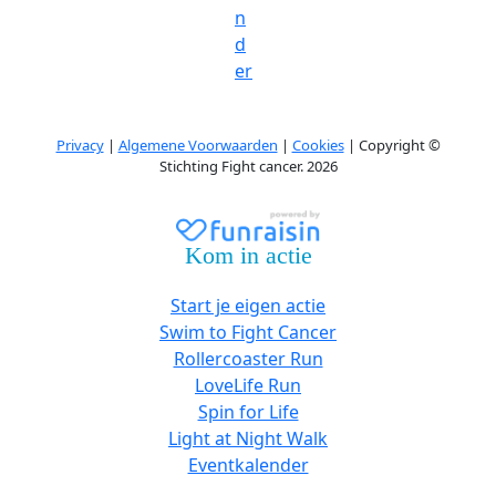
n
d
er
Privacy
|
Algemene Voorwaarden
|
Cookies
| Copyright ©
Stichting Fight cancer. 2026
Kom in actie
Start je eigen actie
Swim to Fight Cancer
Rollercoaster Run
LoveLife Run
Spin for Life
Light at Night Walk
Eventkalender