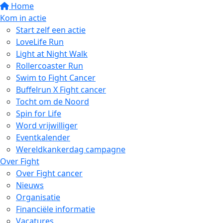
Home
Kom in actie
Start zelf een actie
LoveLife Run
Light at Night Walk
Rollercoaster Run
Swim to Fight Cancer
Buffelrun X Fight cancer
Tocht om de Noord
Spin for Life
Word vrijwilliger
Eventkalender
Wereldkankerdag campagne
Over Fight
Over Fight cancer
Nieuws
Organisatie
Financiële informatie
Vacatures