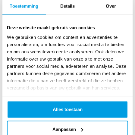
o
Toestemming
Details
Over
as
te
r
Deze website maakt gebruik van cookies
R
u
We gebruiken cookies om content en advertenties te
n
personaliseren, om functies voor social media te bieden
L
en om ons websiteverkeer te analyseren. Ook delen we
o
informatie over uw gebruik van onze site met onze
ve
partners voor social media, adverteren en analyse. Deze
Li
partners kunnen deze gegevens combineren met andere
fe
informatie die u aan ze heeft verstrekt of die ze hebben
R
verzameld op basis van uw gebruik van hun services.
u
n
S
Alles toestaan
pi
n
Aanpassen
fo