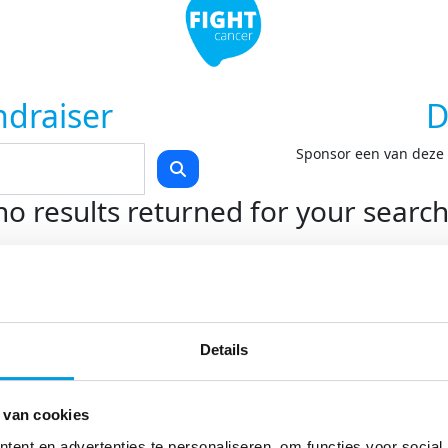
ndraiser
D
Sponsor een van deze F
no results returned for your searc
Teams
Kom in actie
O
Start je eigen actie
On
Details
Swim to Fight Cancer
On
Rollercoaster Run
Do
LoveLife Run
 van cookies
Spin for Life
Light at Night Walk
ent en advertenties te personaliseren, om functies voor social