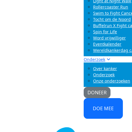
Light at Night Walk
Rollercoaster Run
Swim to Fight Canc
Tocht om de Noord
Buffelrun X Fight c
Spin for Life
Word vrijwilliger
Eventkalender
Wereldkankerdag 
Onderzoek
Over kanker
Onderzoek
Onze onderzoeken
DONEER
DOE MEE