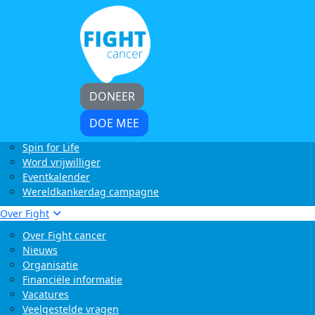
Home
Kom in actie
Start zelf een actie
LoveLife Run
Light at Night Walk
Rollercoaster Run
DONEER
Swim to Fight Cancer
Buffelrun X Fight cancer
DOE MEE
Tocht om de Noord
Spin for Life
Word vrijwilliger
Eventkalender
Wereldkankerdag campagne
Over Fight
Over Fight cancer
Nieuws
Organisatie
Financiële informatie
Vacatures
Veelgestelde vragen