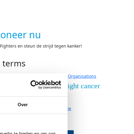
oneer nu
ighters en steun de strijd tegen kanker!
h terms
Organisations
nderzoek
Over Fight cancer
derzoek
Contact
Over
ze onderzoeken
Organisatie
Vacatures
neer
Partners
 media te bieden en om ons