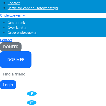
Contact
Battle for cancer - fotowedstrijd
Onderzoeken
Onderzoek
Over kanker
Onze onderzoeken
Contact
DONEER
DOE MEE
Login