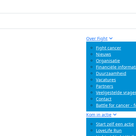
Over Fight
Fight cancer
Nieuws
Organisatie
Financiële informat
Duurzaamheid
Vacatures
Partners
Veelgestelde vrage
Contact
Battle for cancer - 
Kom in actie
Start zelf een actie
LoveLife Run