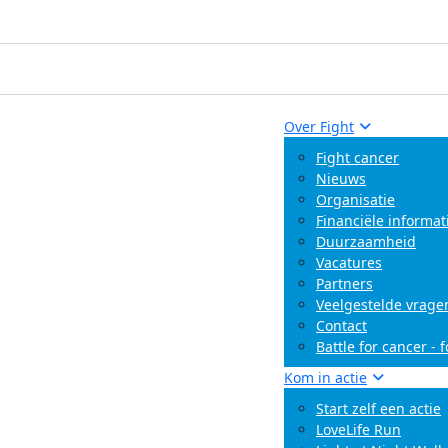
Over Fight
Fight cancer
Nieuws
Organisatie
Financiële informat
Duurzaamheid
Vacatures
Partners
Veelgestelde vrage
Contact
Battle for cancer - 
Kom in actie
Start zelf een actie
LoveLife Run