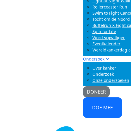
Light at Night Walk
Rollercoaster Run
Swim to Fight Canc
Tocht om de Noord
Buffelrun X Fight c
Spin for Life
Word vrijwilliger
Eventkalender
Wereldkankerdag 
Onderzoek
Over kanker
Onderzoek
Onze onderzoeken
DONEER
DOE MEE