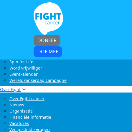
Home
Kom in actie
Start zelf een actie
LoveLife Run
Light at Night Walk
Rollercoaster Run
DONEER
Swim to Fight Cancer
Buffelrun X Fight cancer
DOE MEE
Tocht om de Noord
Spin for Life
Word vrijwilliger
Eventkalender
Wereldkankerdag campagne
Over Fight
Over Fight cancer
Nieuws
Organisatie
Financiële informatie
Vacatures
Veelgestelde vragen