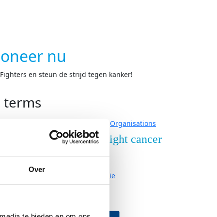
oneer nu
ighters en steun de strijd tegen kanker!
h terms
Organisations
nderzoek
Over Fight cancer
derzoek
Contact
Over
ze onderzoeken
Organisatie
Vacatures
neer
Partners
 media te bieden en om ons