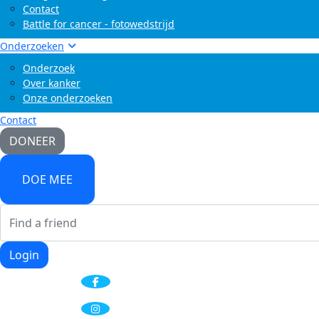
Contact
Battle for cancer - fotowedstrijd
Onderzoeken
Onderzoek
Over kanker
Onze onderzoeken
Contact
DONEER
DOE MEE
Login