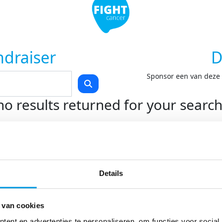
ndraiser
D
Sponsor een van deze F
no results returned for your searc
Teams
Kom in actie
O
Start je eigen actie
On
Details
Swim to Fight Cancer
On
Rollercoaster Run
Do
LoveLife Run
 van cookies
Spin for Life
Light at Night Walk
ent en advertenties te personaliseren, om functies voor social