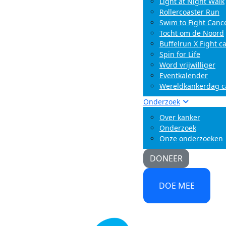
Light at Night Walk
Rollercoaster Run
Swim to Fight Canc
Tocht om de Noord
Buffelrun X Fight c
Spin for Life
Word vrijwilliger
Eventkalender
Wereldkankerdag 
Onderzoek
Over kanker
Onderzoek
Onze onderzoeken
DONEER
DOE MEE