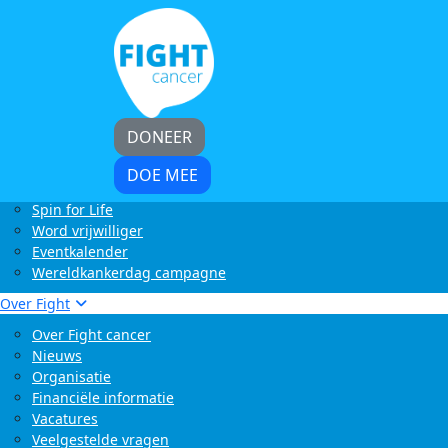
Home
Kom in actie
Start zelf een actie
LoveLife Run
Light at Night Walk
Rollercoaster Run
DONEER
Swim to Fight Cancer
Buffelrun X Fight cancer
DOE MEE
Tocht om de Noord
Spin for Life
Word vrijwilliger
Eventkalender
Wereldkankerdag campagne
Over Fight
Over Fight cancer
Nieuws
Organisatie
Financiële informatie
Vacatures
Veelgestelde vragen