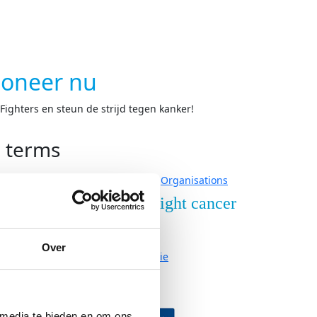
oneer nu
ighters en steun de strijd tegen kanker!
h terms
Organisations
nderzoek
Over Fight cancer
derzoek
Contact
Over
ze onderzoeken
Organisatie
Vacatures
neer
Partners
 media te bieden en om ons