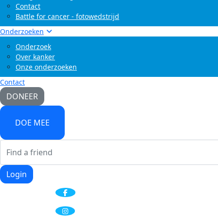
Contact
Battle for cancer - fotowedstrijd
Onderzoeken
Onderzoek
Over kanker
Onze onderzoeken
Contact
DONEER
DOE MEE
Login