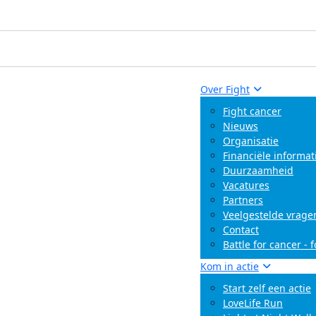
Over Fight
Fight cancer
Nieuws
Organisatie
Financiële informat
Duurzaamheid
Vacatures
Partners
Veelgestelde vrage
Contact
Battle for cancer - 
Kom in actie
Start zelf een actie
LoveLife Run