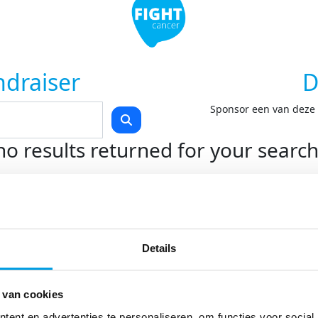
ndraiser
D
Sponsor een van deze F
no results returned for your searc
Teams
Kom in actie
O
Start je eigen actie
On
Details
Swim to Fight Cancer
On
Rollercoaster Run
Do
LoveLife Run
 van cookies
Spin for Life
Light at Night Walk
ent en advertenties te personaliseren, om functies voor social