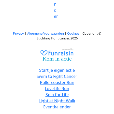
n
d
er
Privacy
|
Algemene Voorwaarden
|
Cookies
| Copyright ©
Stichting Fight cancer. 2026
Kom in actie
Start je eigen actie
Swim to Fight Cancer
Rollercoaster Run
LoveLife Run
Spin for Life
Light at Night Walk
Eventkalender