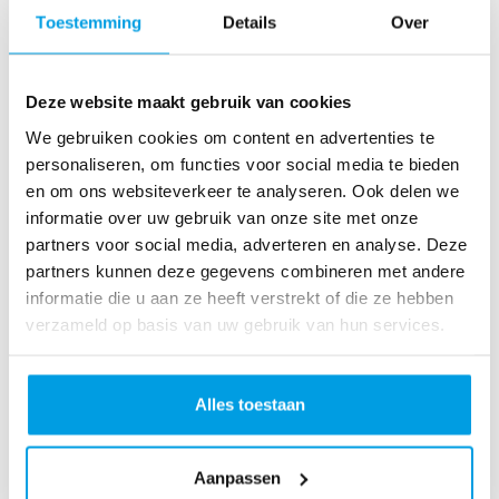
o
Toestemming
Details
Over
as
te
r
Deze website maakt gebruik van cookies
R
u
We gebruiken cookies om content en advertenties te
n
personaliseren, om functies voor social media te bieden
L
en om ons websiteverkeer te analyseren. Ook delen we
o
informatie over uw gebruik van onze site met onze
ve
partners voor social media, adverteren en analyse. Deze
Li
partners kunnen deze gegevens combineren met andere
fe
informatie die u aan ze heeft verstrekt of die ze hebben
R
verzameld op basis van uw gebruik van hun services.
u
n
S
Alles toestaan
pi
n
Aanpassen
fo