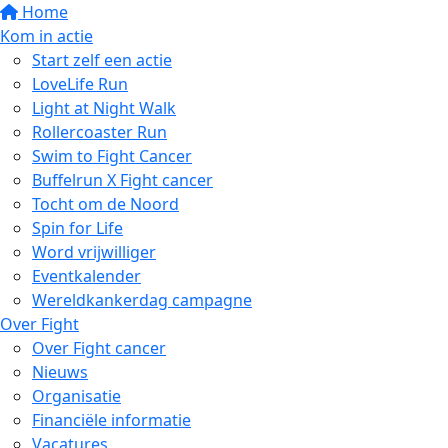
Home
Kom in actie
Start zelf een actie
LoveLife Run
Light at Night Walk
Rollercoaster Run
Swim to Fight Cancer
Buffelrun X Fight cancer
Tocht om de Noord
Spin for Life
Word vrijwilliger
Eventkalender
Wereldkankerdag campagne
Over Fight
Over Fight cancer
Nieuws
Organisatie
Financiële informatie
Vacatures