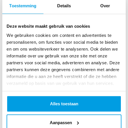
o
Toestemming
Details
Over
as
te
r
Deze website maakt gebruik van cookies
R
u
We gebruiken cookies om content en advertenties te
n
personaliseren, om functies voor social media te bieden
L
en om ons websiteverkeer te analyseren. Ook delen we
o
informatie over uw gebruik van onze site met onze
ve
partners voor social media, adverteren en analyse. Deze
Li
partners kunnen deze gegevens combineren met andere
fe
informatie die u aan ze heeft verstrekt of die ze hebben
R
verzameld op basis van uw gebruik van hun services.
u
n
S
Alles toestaan
pi
n
Aanpassen
fo