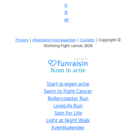
n
d
er
Privacy
|
Algemene Voorwaarden
|
Cookies
| Copyright ©
Stichting Fight cancer. 2026
Kom in actie
Start je eigen actie
Swim to Fight Cancer
Rollercoaster Run
LoveLife Run
Spin for Life
Light at Night Walk
Eventkalender