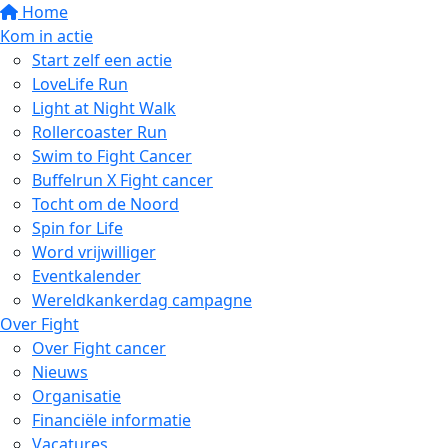
Home
Kom in actie
Start zelf een actie
LoveLife Run
Light at Night Walk
Rollercoaster Run
Swim to Fight Cancer
Buffelrun X Fight cancer
Tocht om de Noord
Spin for Life
Word vrijwilliger
Eventkalender
Wereldkankerdag campagne
Over Fight
Over Fight cancer
Nieuws
Organisatie
Financiële informatie
Vacatures