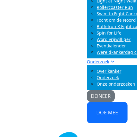
Light at Night Walk
Rollercoaster Run
Swim to Fight Canc
Tocht om de Noord
Buffelrun X Fight c
Spin for Life
Word vrijwilliger
Eventkalender
Wereldkankerdag 
Onderzoek
Over kanker
Onderzoek
Onze onderzoeken
DONEER
DOE MEE