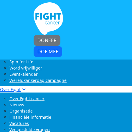
Home
Kom in actie
Start zelf een actie
LoveLife Run
Light at Night Walk
Rollercoaster Run
DONEER
Swim to Fight Cancer
Buffelrun X Fight cancer
DOE MEE
Tocht om de Noord
Spin for Life
Word vrijwilliger
Eventkalender
Wereldkankerdag campagne
Over Fight
Over Fight cancer
Nieuws
Organisatie
Financiële informatie
Vacatures
Veelgestelde vragen