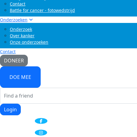
Contact
Battle for cancer - fotowedstrijd
Onderzoeken
Onderzoek
Over kanker
Onze onderzoeken
Contact
DONEER
DOE MEE
Login