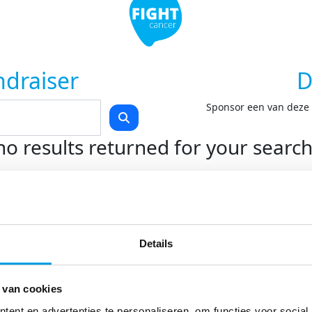
ndraiser
D
Sponsor een van deze F
no results returned for your searc
Teams
Kom in actie
O
Start je eigen actie
On
Details
Swim to Fight Cancer
On
Rollercoaster Run
Do
LoveLife Run
 van cookies
Spin for Life
Light at Night Walk
ent en advertenties te personaliseren, om functies voor social