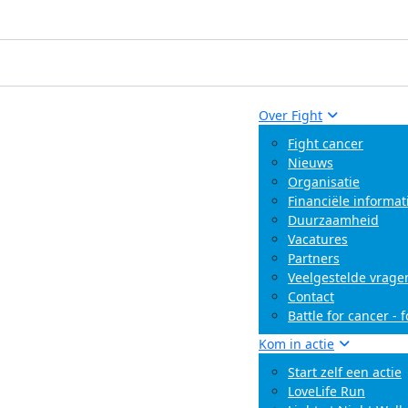
Over Fight
Fight cancer
Nieuws
Organisatie
Financiële informat
Duurzaamheid
Vacatures
Partners
Veelgestelde vrage
Contact
Battle for cancer - 
Kom in actie
Start zelf een actie
LoveLife Run