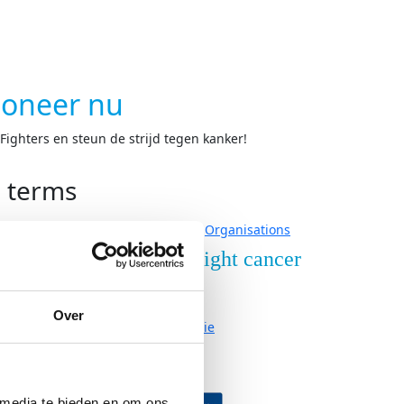
oneer nu
ighters en steun de strijd tegen kanker!
h terms
Organisations
nderzoek
Over Fight cancer
derzoek
Contact
Over
ze onderzoeken
Organisatie
Vacatures
neer
Partners
 media te bieden en om ons