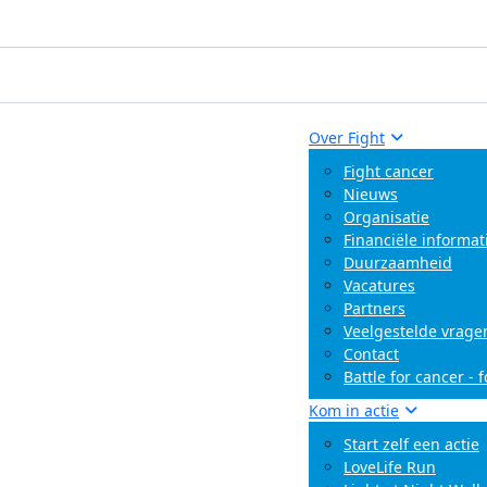
Over Fight
Fight cancer
Nieuws
Organisatie
Financiële informat
Duurzaamheid
Vacatures
Partners
Veelgestelde vrage
Contact
Battle for cancer - 
Kom in actie
Start zelf een actie
LoveLife Run