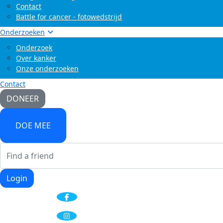
Contact
Battle for cancer - fotowedstrijd
Onderzoeken
Onderzoek
Over kanker
Onze onderzoeken
Contact
DONEER
DOE MEE
Login