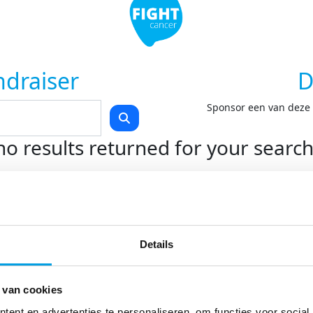
ndraiser
D
Sponsor een van deze F
no results returned for your searc
Teams
Kom in actie
O
Start je eigen actie
On
Details
Swim to Fight Cancer
On
Rollercoaster Run
Do
LoveLife Run
 van cookies
Spin for Life
Light at Night Walk
ent en advertenties te personaliseren, om functies voor social