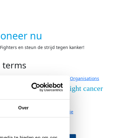
oneer nu
ighters en steun de strijd tegen kanker!
h terms
Organisations
nderzoek
Over Fight cancer
derzoek
Contact
Over
ze onderzoeken
Organisatie
Vacatures
neer
Partners
 media te bieden en om ons