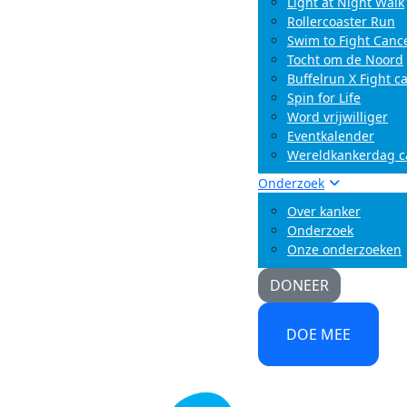
Light at Night Walk
Rollercoaster Run
Swim to Fight Canc
Tocht om de Noord
Buffelrun X Fight c
Spin for Life
Word vrijwilliger
Eventkalender
Wereldkankerdag 
Onderzoek
Over kanker
Onderzoek
Onze onderzoeken
DONEER
DOE MEE