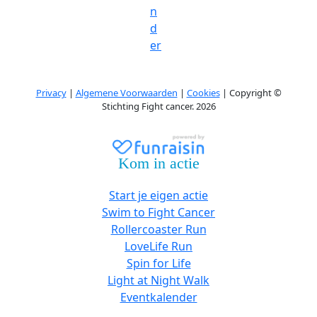
n
d
er
Privacy
|
Algemene Voorwaarden
|
Cookies
| Copyright ©
Stichting Fight cancer. 2026
Kom in actie
Start je eigen actie
Swim to Fight Cancer
Rollercoaster Run
LoveLife Run
Spin for Life
Light at Night Walk
Eventkalender