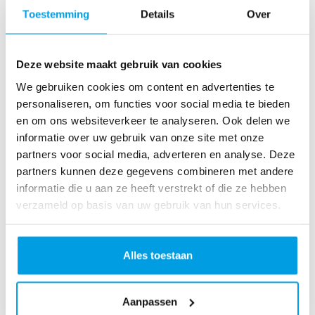
o
Toestemming
Details
Over
as
te
r
Deze website maakt gebruik van cookies
R
u
We gebruiken cookies om content en advertenties te
n
personaliseren, om functies voor social media te bieden
L
en om ons websiteverkeer te analyseren. Ook delen we
o
informatie over uw gebruik van onze site met onze
ve
partners voor social media, adverteren en analyse. Deze
Li
partners kunnen deze gegevens combineren met andere
fe
informatie die u aan ze heeft verstrekt of die ze hebben
R
verzameld op basis van uw gebruik van hun services.
u
n
S
Alles toestaan
pi
n
Aanpassen
fo