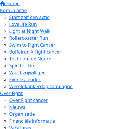
Home
Kom in actie
Start zelf een actie
LoveLife Run
Light at Night Walk
Rollercoaster Run
Swim to Fight Cancer
Buffelrun X Fight cancer
Tocht om de Noord
Spin for Life
Word vrijwilliger
Eventkalender
Wereldkankerdag campagne
Over Fight
Over Fight cancer
Nieuws
Organisatie
Financiële informatie
Vacatures