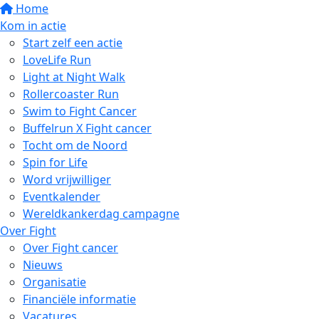
Home
Kom in actie
Start zelf een actie
LoveLife Run
Light at Night Walk
Rollercoaster Run
Swim to Fight Cancer
Buffelrun X Fight cancer
Tocht om de Noord
Spin for Life
Word vrijwilliger
Eventkalender
Wereldkankerdag campagne
Over Fight
Over Fight cancer
Nieuws
Organisatie
Financiële informatie
Vacatures