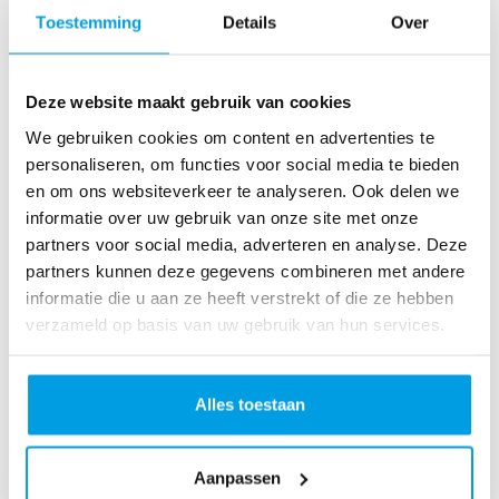
o
Toestemming
Details
Over
as
te
r
Deze website maakt gebruik van cookies
R
u
We gebruiken cookies om content en advertenties te
n
personaliseren, om functies voor social media te bieden
L
en om ons websiteverkeer te analyseren. Ook delen we
o
informatie over uw gebruik van onze site met onze
ve
partners voor social media, adverteren en analyse. Deze
Li
partners kunnen deze gegevens combineren met andere
fe
informatie die u aan ze heeft verstrekt of die ze hebben
R
verzameld op basis van uw gebruik van hun services.
u
n
S
Alles toestaan
pi
n
Aanpassen
fo