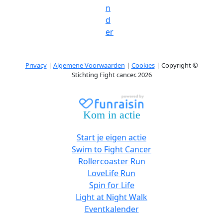
n
d
er
Privacy
|
Algemene Voorwaarden
|
Cookies
| Copyright ©
Stichting Fight cancer. 2026
Kom in actie
Start je eigen actie
Swim to Fight Cancer
Rollercoaster Run
LoveLife Run
Spin for Life
Light at Night Walk
Eventkalender