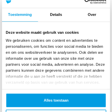
ol
le
rc
Toestemming
Details
Over
o
as
te
Deze website maakt gebruik van cookies
r
We gebruiken cookies om content en advertenties te
R
personaliseren, om functies voor social media te bieden
u
en om ons websiteverkeer te analyseren. Ook delen we
n
informatie over uw gebruik van onze site met onze
L
partners voor social media, adverteren en analyse. Deze
o
partners kunnen deze gegevens combineren met andere
ve
informatie die u aan ze heeft verstrekt of die ze hebben
Li
verzameld op basis van uw gebruik van hun services.
fe
R
u
Alles toestaan
n
S