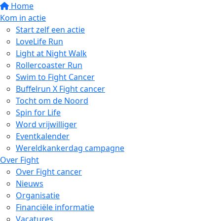
Home
Kom in actie
Start zelf een actie
LoveLife Run
Light at Night Walk
Rollercoaster Run
Swim to Fight Cancer
Buffelrun X Fight cancer
Tocht om de Noord
Spin for Life
Word vrijwilliger
Eventkalender
Wereldkankerdag campagne
Over Fight
Over Fight cancer
Nieuws
Organisatie
Financiële informatie
Vacatures