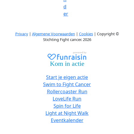
d
er
Privacy
|
Algemene Voorwaarden
|
Cookies
| Copyright ©
Stichting Fight cancer. 2026
Kom in actie
Start je eigen actie
Swim to Fight Cancer
Rollercoaster Run
LoveLife Run
Spin for Life
Light at Night Walk
Eventkalender