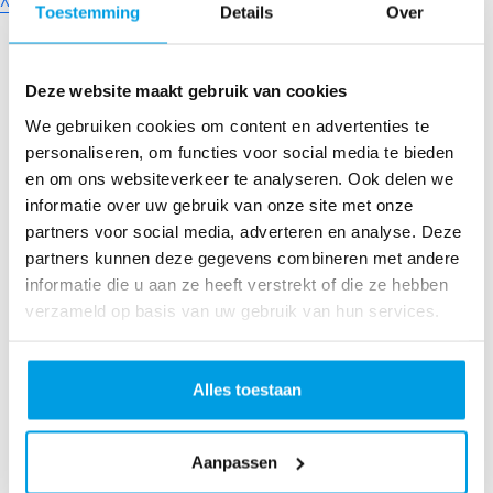
^
Toestemming
Details
Over
K
Onderzoek
o
Onderzoek
m
Deze website maakt gebruik van cookies
Onze
in
We gebruiken cookies om content en advertenties te
onderzoeken
a
personaliseren, om functies voor social media te bieden
ct
Doneer
en om ons websiteverkeer te analyseren. Ook delen we
ie
informatie over uw gebruik van onze site met onze
partners voor social media, adverteren en analyse. Deze
St
partners kunnen deze gegevens combineren met andere
ar
informatie die u aan ze heeft verstrekt of die ze hebben
t
verzameld op basis van uw gebruik van hun services.
je
ei
g
Alles toestaan
e
n
Aanpassen
ac
ti