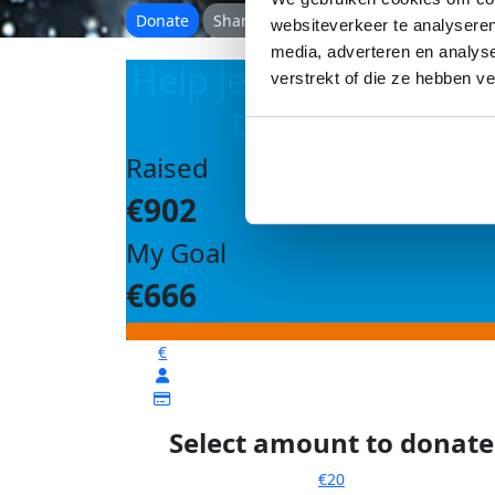
Donate
Share
websiteverkeer te analyseren
media, adverteren en analys
Help je mij om mijn d
verstrekt of die ze hebben v
te bereiken?
Raised
€902
My Goal
€666
€
Select amount to donate
€20