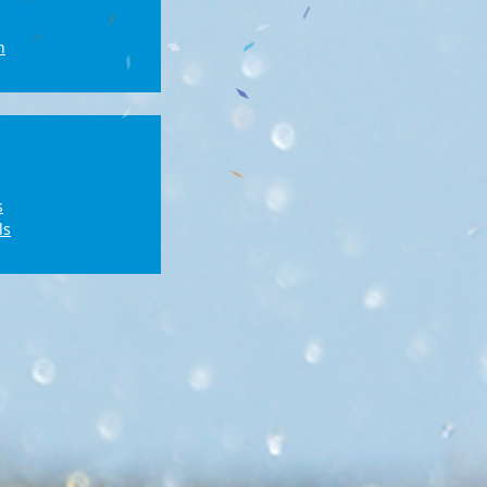
n
s
ls