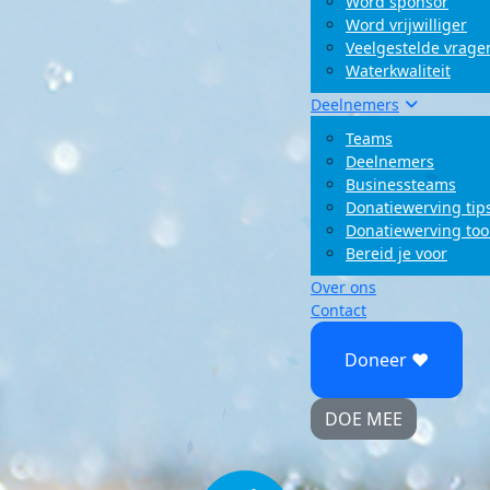
Word sponsor
Word vrijwilliger
Veelgestelde vrage
Waterkwaliteit
Deelnemers
Teams
Deelnemers
Businessteams
Donatiewerving tip
Donatiewerving too
Bereid je voor
Over ons
Contact
Doneer ♥
DOE MEE