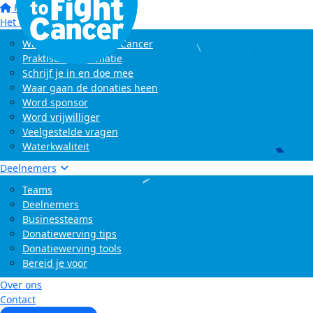
Home
Het evenement
Wat is Swim to Fight Cancer
Praktische informatie
Schrijf je in en doe mee
Waar gaan de donaties heen
Word sponsor
Word vrijwilliger
Veelgestelde vragen
Waterkwaliteit
Deelnemers
Teams
Deelnemers
Businessteams
Donatiewerving tips
Donatiewerving tools
Bereid je voor
Over ons
Contact