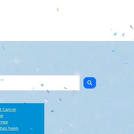
t Cancer
ie
e mee
ties heen