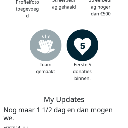
Streefbedr
Streefbedr
Profielfoto
ag gehaald
ag hoger
toegevoeg
dan €500
d
Team
Eerste 5
gemaakt
donaties
binnen!
My Updates
Nog maar 1 1/2 dag en dan mogen
we.
Friday 4 juli