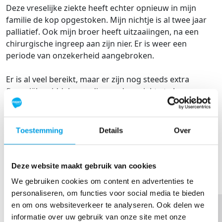
Deze vreselijke ziekte heeft echter opnieuw in mijn
familie de kop opgestoken. Mijn nichtje is al twee jaar
palliatief. Ook mijn broer heeft uitzaaiingen, na een
chirurgische ingreep aan zijn nier. Er is weer een
periode van onzekerheid aangebroken.
Er is al veel bereikt, maar er zijn nog steeds extra
financiële middelen nodig om deze ziekte te kunnen
overwinnen. Uw sponsoring helpt hierbij.
Met hartelijke groet.
Toestemming
Details
Over
Willie Balvert
SHARE
Deze website maakt gebruik van cookies
Thank you to my Sponsors
We gebruiken cookies om content en advertenties te
personaliseren, om functies voor social media te bieden
en om ons websiteverkeer te analyseren. Ook delen we
informatie over uw gebruik van onze site met onze