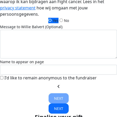
waarop ik kan bijdragen aan Fight cancer. Lees in het
privacy statement
hoe wij omgaan met jouw
persoonsgegevens.
Yes
No
Message to Willie Balvert (Optional)
Name to appear on page
I'd like to remain anonymous to the fundraiser
chevron_left
NEXT
NEXT
Finalise your gift