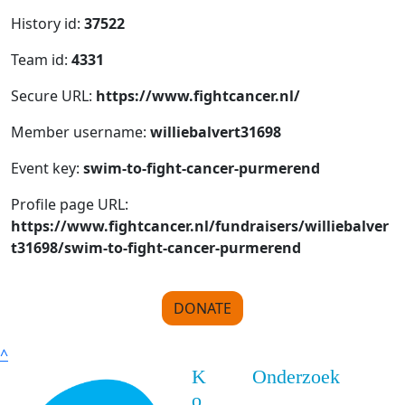
History id:
37522
Team id:
4331
Secure URL:
https://www.fightcancer.nl/
Member username:
williebalvert31698
Event key:
swim-to-fight-cancer-purmerend
Profile page URL:
https://www.fightcancer.nl/fundraisers/williebalver
t31698/swim-to-fight-cancer-purmerend
DONATE
^
K
Onderzoek
o