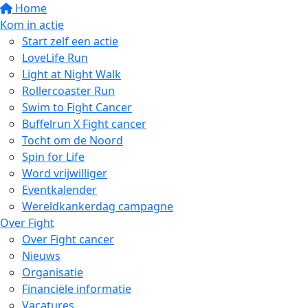
Home
Kom in actie
Start zelf een actie
LoveLife Run
Light at Night Walk
Rollercoaster Run
Swim to Fight Cancer
Buffelrun X Fight cancer
Tocht om de Noord
Spin for Life
Word vrijwilliger
Eventkalender
Wereldkankerdag campagne
Over Fight
Over Fight cancer
Nieuws
Organisatie
Financiële informatie
Vacatures