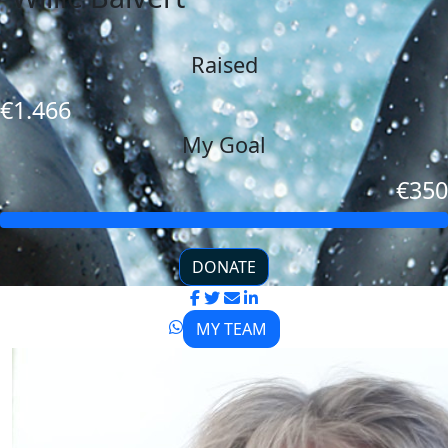
Raised
€1.466
My Goal
€350
DONATE
MY TEAM