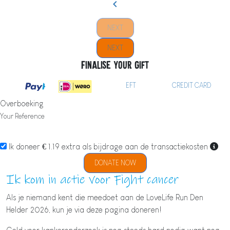
chevron_left
NEXT
NEXT
Finalise your gift
EFT
CREDIT CARD
Overboeking
Your Reference
Ik doneer € 1.19 extra als bijdrage aan de transactiekosten
DONATE NOW
Ik kom in actie voor Fight cancer
Als je niemand kent die meedoet aan de LoveLife Run Den
Helder 2026, kun je via deze pagina doneren!