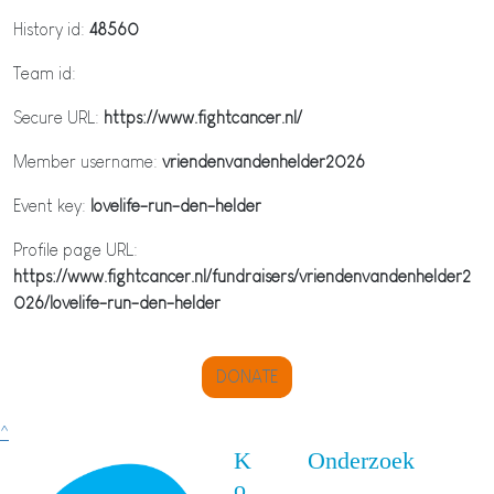
History id:
48560
Team id:
Secure URL:
https://www.fightcancer.nl/
Member username:
vriendenvandenhelder2026
Event key:
lovelife-run-den-helder
Profile page URL:
https://www.fightcancer.nl/fundraisers/vriendenvandenhelder2
026/lovelife-run-den-helder
DONATE
^
K
Onderzoek
o