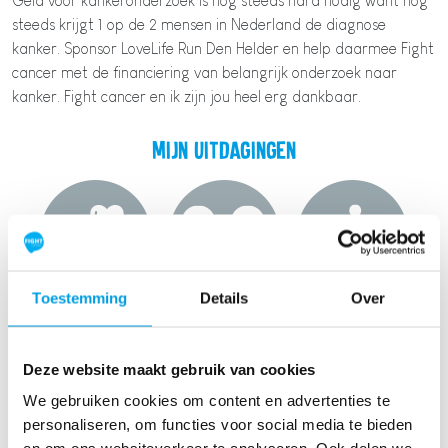
Geld voor kankeronderzoek is nog steeds hard nodig want nog
steeds krijgt 1 op de 2 mensen in Nederland de diagnose
kanker. Sponsor LoveLife Run Den Helder en help daarmee Fight
cancer met de financiering van belangrijk onderzoek naar
kanker. Fight cancer en ik zijn jou heel erg dankbaar.
Mijn uitdagingen
Toestemming
Details
Over
Zelf een
Pagina
Blog bericht
eerste
gedeeld op
geschreven
donatie
social media
Deze website maakt gebruik van cookies
gedaan
We gebruiken cookies om content en advertenties te
personaliseren, om functies voor social media te bieden