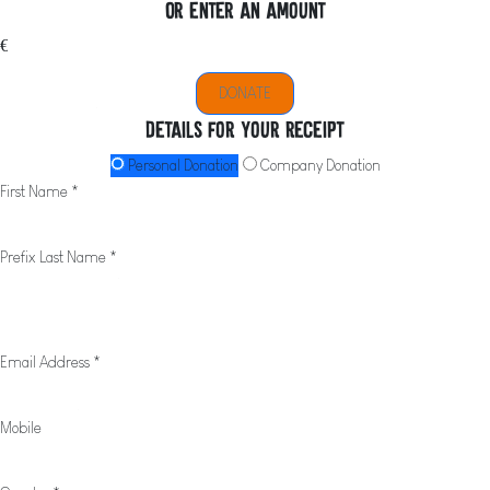
Or enter an amount
€
DONATE
Details for your receipt
Personal Donation
Company Donation
First Name *
Prefix
Last Name *
Email Address *
Mobile