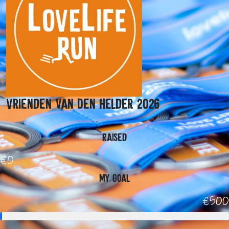
Vrienden van Den Helder 2026
Raised
€0
My Goal
€500