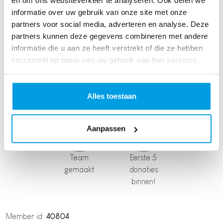
en om ons websiteverkeer te analyseren. Ook delen we
informatie over uw gebruik van onze site met onze
partners voor social media, adverteren en analyse. Deze
partners kunnen deze gegevens combineren met andere
informatie die u aan ze heeft verstrekt of die ze hebben
Streefbedra
Streefbedra
Profielfoto
verzameld op basis van uw gebruik van hun services.
g gehaald
g hoger dan
toegevoegd
€500
Alles toestaan
Aanpassen
Team
Eerste 5
gemaakt
donaties
binnen!
Member id:
40804