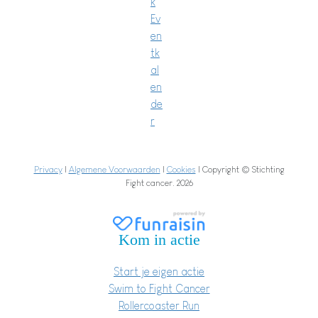
k
Ev
en
tk
al
en
de
r
Privacy
|
Algemene Voorwaarden
|
Cookies
| Copyright © Stichting
Fight cancer. 2026
Kom in actie
Start je eigen actie
Swim to Fight Cancer
Rollercoaster Run