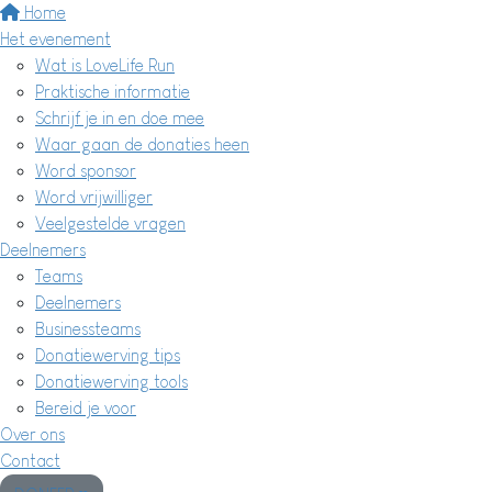
Home
Het evenement
Wat is LoveLife Run
Praktische informatie
Schrijf je in en doe mee
Waar gaan de donaties heen
Word sponsor
Word vrijwilliger
Veelgestelde vragen
Deelnemers
Teams
Deelnemers
Businessteams
Donatiewerving tips
Donatiewerving tools
Bereid je voor
Over ons
Contact