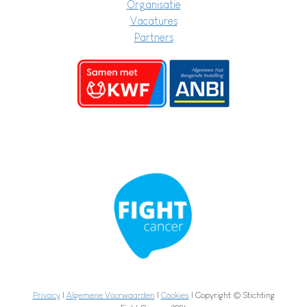
Organisatie
Vacatures
Partners
Privacy
|
Algemene Voorwaarden
|
Cookies
| Copyright © Stichting