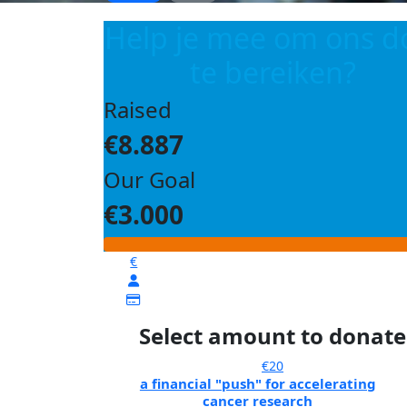
Help je mee om ons d
te bereiken?
Raised
€8.887
Our Goal
€3.000
€
Select amount to donate
€20
a financial "push" for accelerating
cancer research