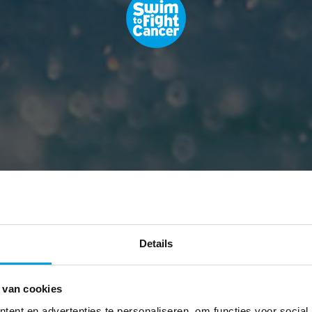
Gangmakers
Details
 van cookies
ent en advertenties te personaliseren, om functies voor social