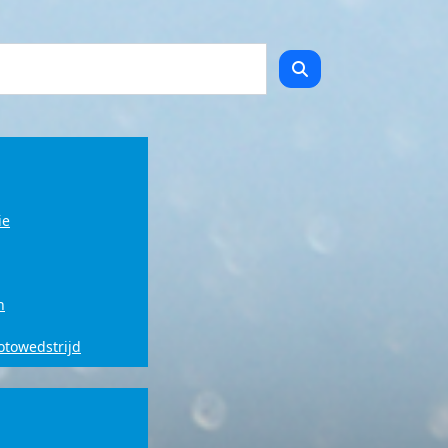
ie
n
fotowedstrijd