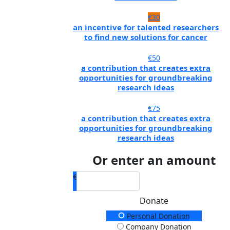
€30
an incentive for talented researchers
to find new solutions for cancer
€50
a contribution that creates extra
opportunities for groundbreaking
research ideas
€75
a contribution that creates extra
opportunities for groundbreaking
research ideas
Or enter an amount
€
Donate
Donation Type
Personal Donation
Company Donation