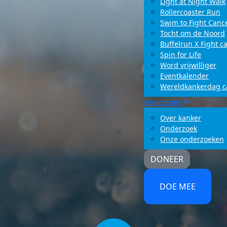
Light at Night Walk
Rollercoaster Run
Swim to Fight Canc
Tocht om de Noord
Buffelrun X Fight c
Spin for Life
Word vrijwilliger
Eventkalender
Wereldkankerdag 
Onderzoek
Over kanker
Onderzoek
Onze onderzoeken
DONEER
DOE MEE