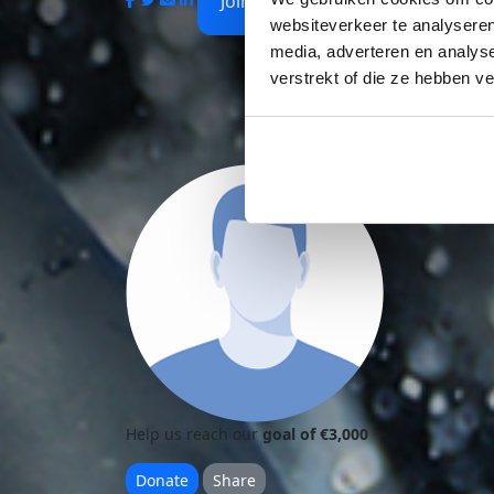
Join Us
websiteverkeer te analyseren
media, adverteren en analys
verstrekt of die ze hebben v
Help us reach our
goal of €3,000
Donate
Share