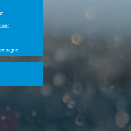
er
ancer
campagne