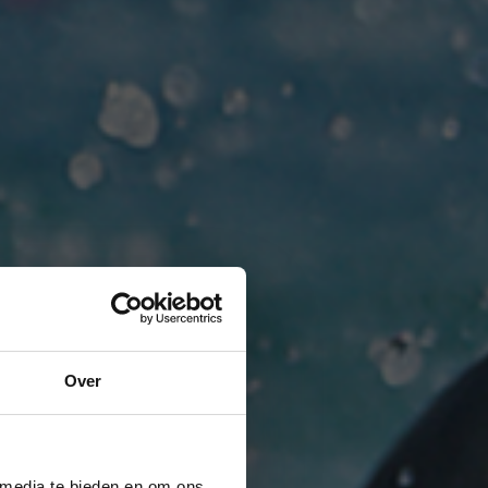
Over
 media te bieden en om ons