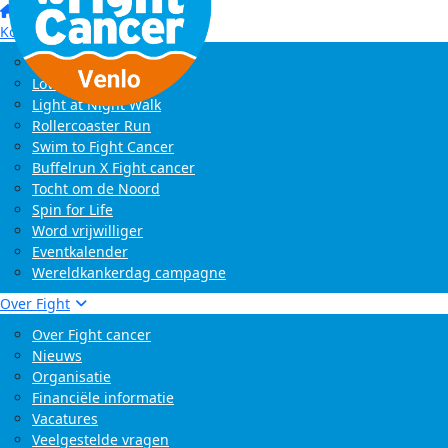
Home
Kom in actie
Start zelf een actie
LoveLife Run
Light at Night Walk
Rollercoaster Run
Swim to Fight Cancer
Buffelrun X Fight cancer
Tocht om de Noord
Spin for Life
Word vrijwilliger
Eventkalender
Wereldkankerdag campagne
Over Fight
Over Fight cancer
Nieuws
Organisatie
Financiële informatie
Vacatures
Veelgestelde vragen