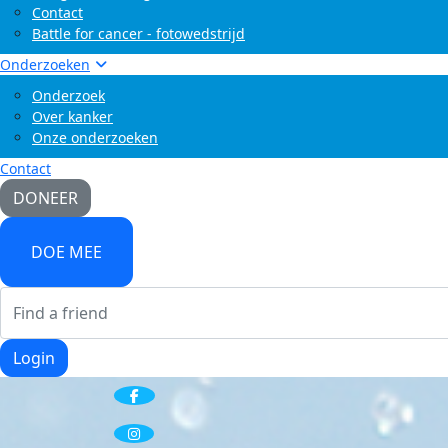
Contact
Battle for cancer - fotowedstrijd
Onderzoeken
Onderzoek
Over kanker
Onze onderzoeken
Contact
DONEER
DOE MEE
Login