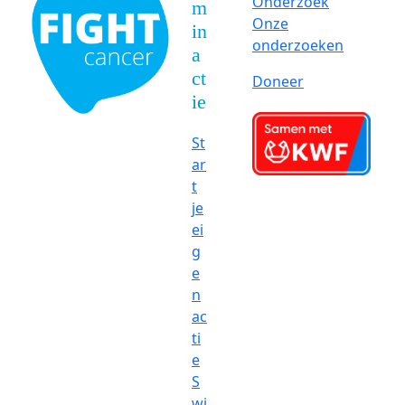
Onderzoek
m
Onze
in
onderzoeken
a
ct
Doneer
ie
St
ar
t
je
ei
g
e
n
ac
ti
e
S
wi