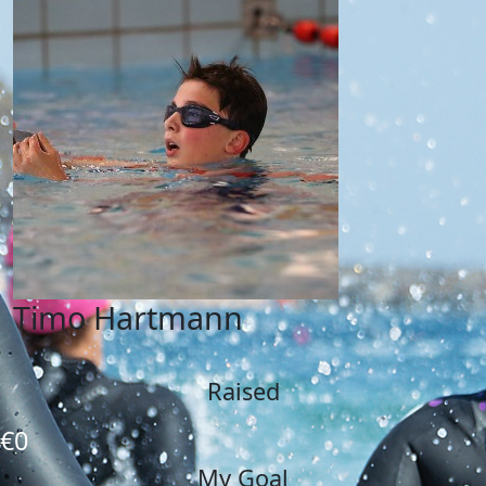
Timo Hartmann
Raised
€0
My Goal