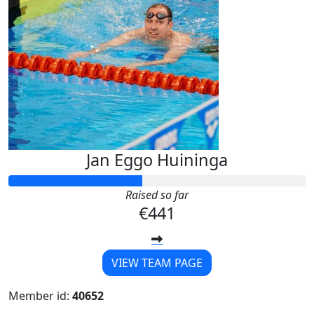
Jan Eggo Huininga
Raised so far
€441
VIEW TEAM PAGE
Member id:
40652