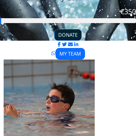
€350
DONATE
MY TEAM