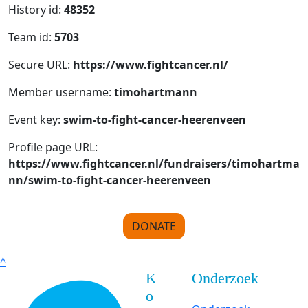
History id:
48352
Team id:
5703
Secure URL:
https://www.fightcancer.nl/
Member username:
timohartmann
Event key:
swim-to-fight-cancer-heerenveen
Profile page URL:
https://www.fightcancer.nl/fundraisers/timohartma
nn/swim-to-fight-cancer-heerenveen
DONATE
^
K
Onderzoek
o