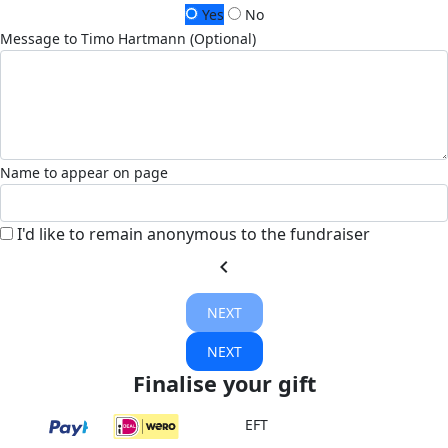
Yes
No
Message to Timo Hartmann (Optional)
Name to appear on page
I'd like to remain anonymous to the fundraiser
chevron_left
NEXT
NEXT
Finalise your gift
EFT