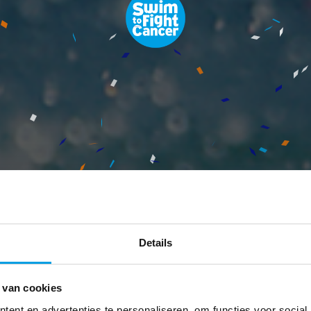
Details
 van cookies
ent en advertenties te personaliseren, om functies voor social