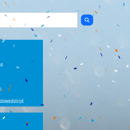
ie
n
fotowedstrijd