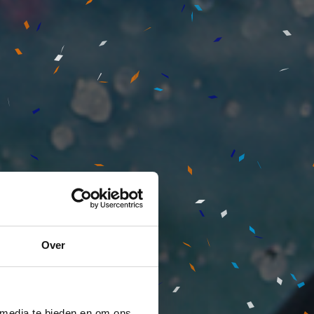
Over
 media te bieden en om ons