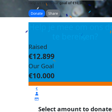
Help us reach our
goal of €10,000
Donate
Share
Help je mee om ons d
te bereiken?
Raised
€12.899
Our Goal
€10.000
€
Select amount to donate