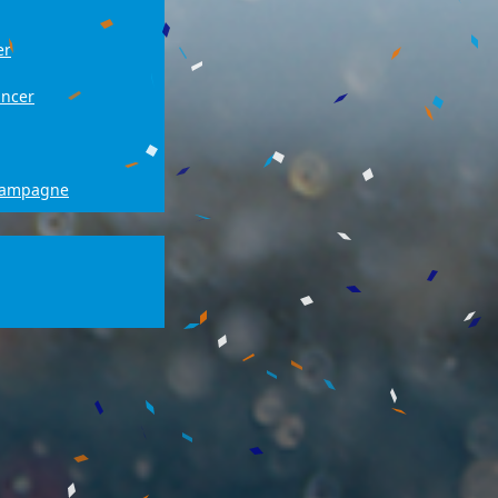
er
ancer
campagne