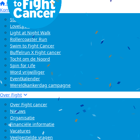
Home
Kom in actie
Start zelf een actie
LoveLife Run
Light at Night Walk
Rollercoaster Run
Swim to Fight Cancer
Buffelrun X Fight cancer
Tocht om de Noord
Spin for Life
Word vrijwilliger
Eventkalender
Wereldkankerdag campagne
Over Fight
Over Fight cancer
Nieuws
Organisatie
Financiële informatie
Vacatures
Veelgestelde vragen