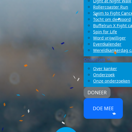
Light at Night Walk
Rollercoaster Run
Swim to Fight Canc
Tocht om de Noord
Buffelrun X Fight c
Spin for Life
Word vrijwilliger
Eventkalender
Wereldkankerdag 
Onderzoek
Over kanker
Onderzoek
Onze onderzoeken
DONEER
DOE MEE