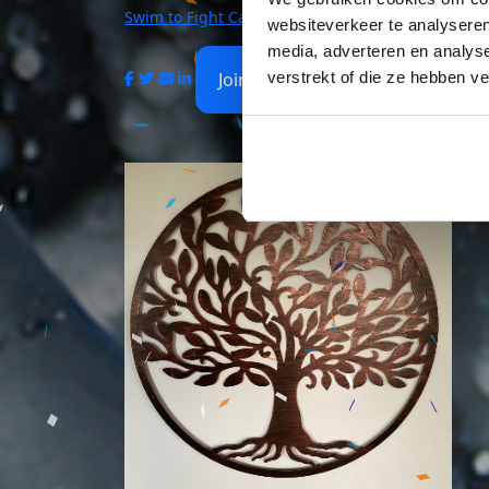
Swim to Fight Cancer | Achterhoek
websiteverkeer te analyseren
media, adverteren en analys
verstrekt of die ze hebben v
Join Us