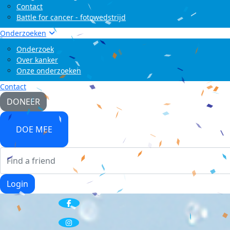
Contact
Battle for cancer - fotowedstrijd
Onderzoeken
Onderzoek
Over kanker
Onze onderzoeken
Contact
DONEER
DOE MEE
Login