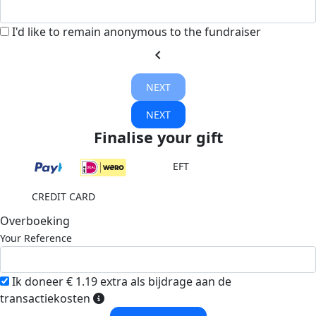
I'd like to remain anonymous to the fundraiser
chevron_left
NEXT
NEXT
Finalise your gift
EFT
CREDIT CARD
Overboeking
Your Reference
Ik doneer € 1.19 extra als bijdrage aan de
transactiekosten