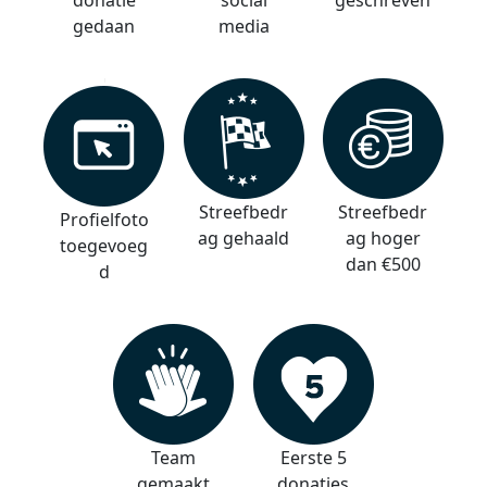
gedaan
media
Streefbedr
Streefbedr
Profielfoto
ag gehaald
ag hoger
toegevoeg
dan €500
d
Team
Eerste 5
gemaakt
donaties