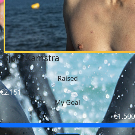
Sjors Kamstra
Raised
€2.151
My Goal
€1.500