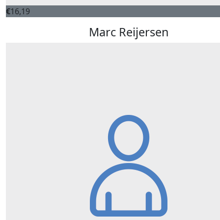
€
16,19
Marc Reijersen