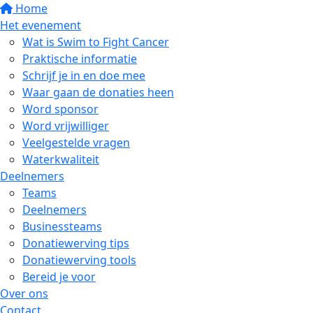
Home
Het evenement
Wat is Swim to Fight Cancer
Praktische informatie
Schrijf je in en doe mee
Waar gaan de donaties heen
Word sponsor
Word vrijwilliger
Veelgestelde vragen
Waterkwaliteit
Deelnemers
Teams
Deelnemers
Businessteams
Donatiewerving tips
Donatiewerving tools
Bereid je voor
Over ons
Contact