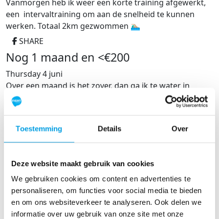
Vanmorgen heb ik weer een korte training afgewerkt,
een intervaltraining om aan de snelheid te kunnen
werken. Totaal 2km gezwommen 🏊🏼‍♂️
SHARE
Nog 1 maand en <€200
Thursday 4 juni
Over een maand is het zover, dan ga ik te water in
Zeewolde. Dat betekent dan ik nog 1 maand de tijd heb
om een kleine €200 op te halen om het doel van €1500
te halen.
Toestemming
Details
Over
Ik wil alvast iedereen die mij gesponsord heeft alvast
enorm bedanken voor de steun. Je bent een topper!
SHARE
Deze website maakt gebruik van cookies
Zwemtraining
We gebruiken cookies om content en advertenties te
personaliseren, om functies voor social media te bieden
Wednesday 3 juni
en om ons websiteverkeer te analyseren. Ook delen we
Vanmorgen eindelijk weer eens toegekomen aan een
informatie over uw gebruik van onze site met onze
training in het buitenbad van De Sypel in Harderwijk.