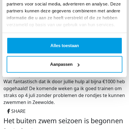
partners voor social media, adverteren en analyse. Deze
Lekker gezwommen, totaal 3600m, op naar de 4K+
partners kunnen deze gegevens combineren met andere
zodat ik straks helemaal klaar ben voor de 4K in
informatie die u aan ze heeft verstrekt of die ze hebben
Zeewolde. Vrijdagochtend nog maar een keer trainen
verzameld op basis van uw gebruik van hun services.
🏊🏼‍♂️
En natuurlijk proberen om nog wat donateurs te
Alles toestaan
werven 😉
SHARE
Bijna €1000 opgehaald
Aanpassen
Tuesday 19 mei
Wat fantastisch dat ik door jullie hulp al bijna €1000 heb
opgehaald! De komende weken ga ik goed trainen om
straks op 4 juli zonder problemen de rondjes te kunnen
zwemmen in Zeewolde.
SHARE
Het buiten zwem seizoen is begonnen