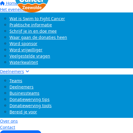
Home
Het evenement
Wat is Swim to Fight Cancer
Praktische informatie
Schrijf je in en doe mee
Waar gaan de donaties heen
Word sponsor
Word vrijwilliger
Veelgestelde vragen
Waterkwaliteit
Deelnemers
Teams
Deelnemers
Businessteams
Donatiewerving tips
Donatiewerving tools
Bereid je voor
Over ons
Contact