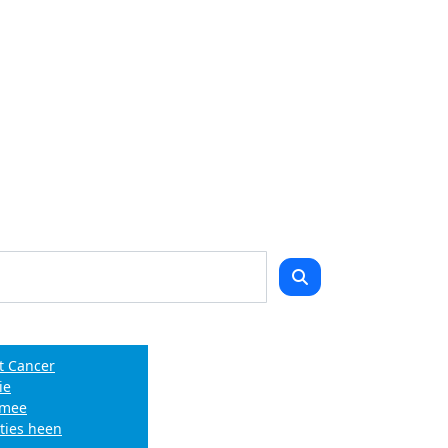
t Cancer
ie
e mee
ties heen