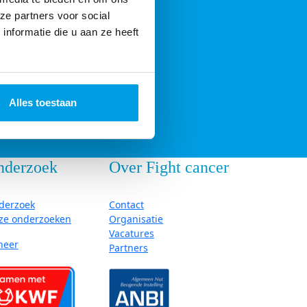
ze partners voor social
nformatie die u aan ze heeft
Alles toestaan
nderzoek
Over Fight cancer
derzoek
Contact
ze onderzoeken
Organisatie
Vacatures
neer
Partners