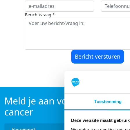
Bericht/vraag *
Bericht versturen
Meld je aan voor de nieuwsbr
Toestemming
cancer
Deze website maakt gebruik
We gebruiken cookies om cont