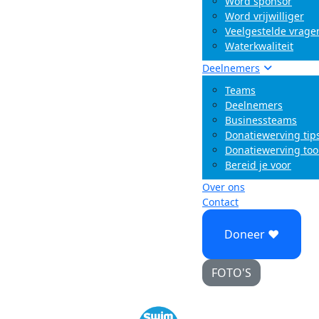
Word sponsor
Word vrijwilliger
Veelgestelde vrage
Waterkwaliteit
Deelnemers
Teams
Deelnemers
Businessteams
Donatiewerving tip
Donatiewerving too
Bereid je voor
Over ons
Contact
Doneer ♥
FOTO'S