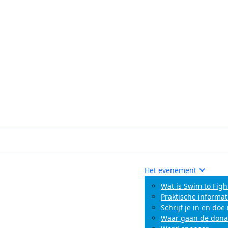
Het evenement
Wat is Swim to Figh
Praktische informat
Schrijf je in en do
Waar gaan de dona