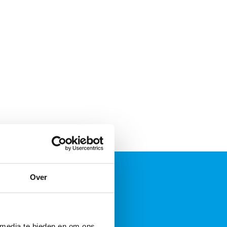
Over
 media te bieden en om ons