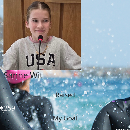
Sanne Wit
Raised
€259
My Goal