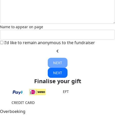
Name to appear on page
I'd like to remain anonymous to the fundraiser
chevron_left
NEXT
NEXT
Finalise your gift
EFT
CREDIT CARD
Overboeking