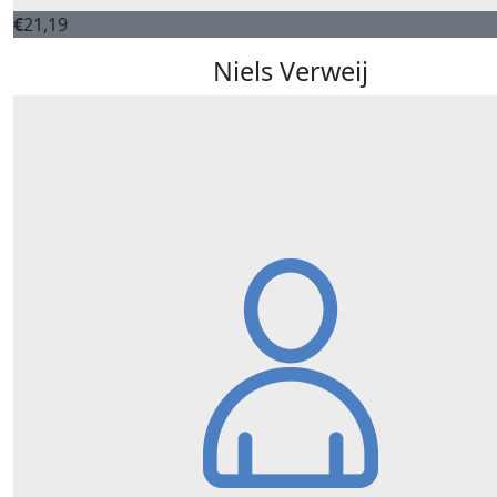
€
21,19
Niels Verweij