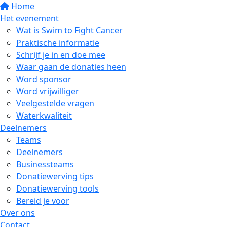
Home
Het evenement
Wat is Swim to Fight Cancer
Praktische informatie
Schrijf je in en doe mee
Waar gaan de donaties heen
Word sponsor
Word vrijwilliger
Veelgestelde vragen
Waterkwaliteit
Deelnemers
Teams
Deelnemers
Businessteams
Donatiewerving tips
Donatiewerving tools
Bereid je voor
Over ons
Contact