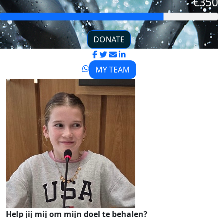
€350
DONATE
MY TEAM
Help jij mij om mijn doel te behalen?