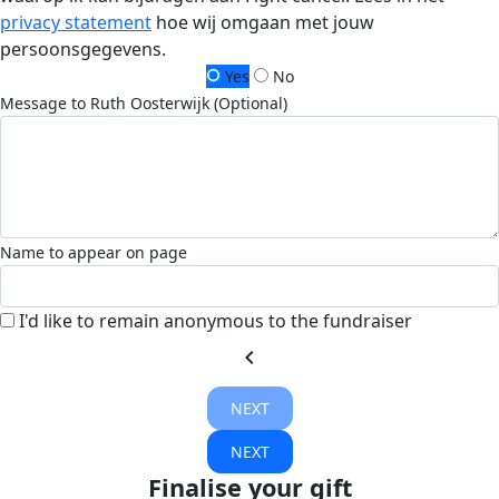
privacy statement
hoe wij omgaan met jouw
persoonsgegevens.
Yes
No
Message to Ruth Oosterwijk (Optional)
Name to appear on page
I'd like to remain anonymous to the fundraiser
chevron_left
NEXT
NEXT
Finalise your gift