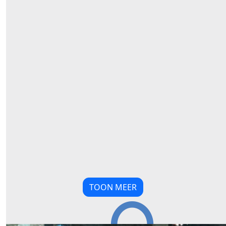
TOON MEER
Our Team Members
€
13,89