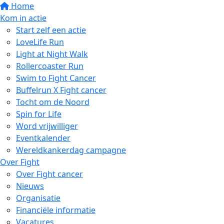
Home
Kom in actie
Start zelf een actie
LoveLife Run
Light at Night Walk
Rollercoaster Run
Swim to Fight Cancer
Buffelrun X Fight cancer
Tocht om de Noord
Spin for Life
Word vrijwilliger
Eventkalender
Wereldkankerdag campagne
Over Fight
Over Fight cancer
Nieuws
Organisatie
Financiële informatie
Vacatures