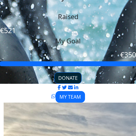
Raised
€521
My Goal
€350
DONATE
MY TEAM