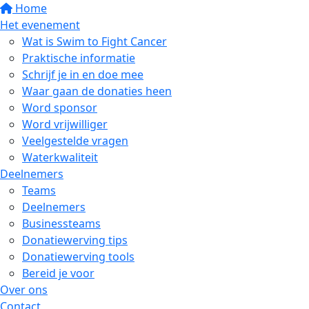
Home
Het evenement
Wat is Swim to Fight Cancer
Praktische informatie
Schrijf je in en doe mee
Waar gaan de donaties heen
Word sponsor
Word vrijwilliger
Veelgestelde vragen
Waterkwaliteit
Deelnemers
Teams
Deelnemers
Businessteams
Donatiewerving tips
Donatiewerving tools
Bereid je voor
Over ons
Contact