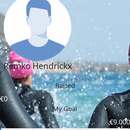
Remko Hendrickx
Raised
€0
My Goal
€9.000