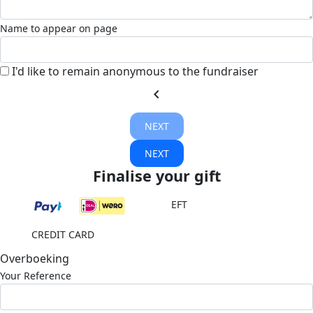
Name to appear on page
I'd like to remain anonymous to the fundraiser
chevron_left
NEXT
NEXT
Finalise your gift
EFT
CREDIT CARD
Overboeking
Your Reference