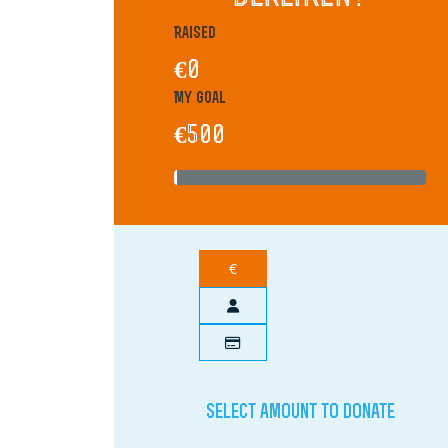
Raised
€0
My Goal
€500
€
Select amount to donate