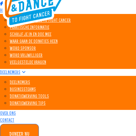
Home
Het event
Wat is Walk&Dance to Fight Cancer
Praktische Informatie
Schrijf je in en doe mee
Waar gaan de donaties heen
Word sponsor
Word vrijwilliger
Veelgestelde vragen
Deelnemers
Deelnemers
Businessteams
Donatiewerving tools
Donatiewerving tips
Over ons
Contact
DONEER NU