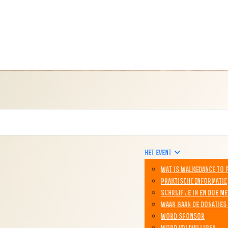
Het event
Wat is Walk&Dance to 
Praktische Informatie
Schrijf je in en doe me
Waar gaan de donaties
Word sponsor