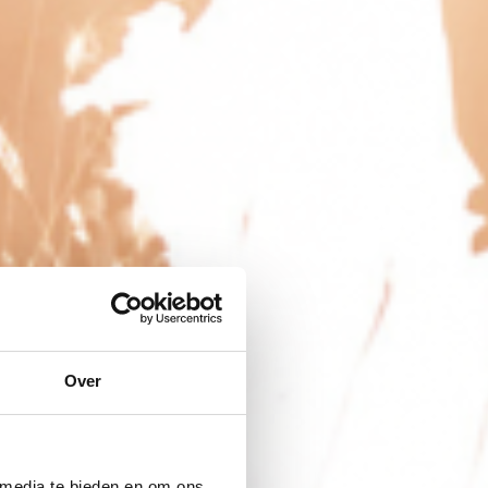
Over
 media te bieden en om ons