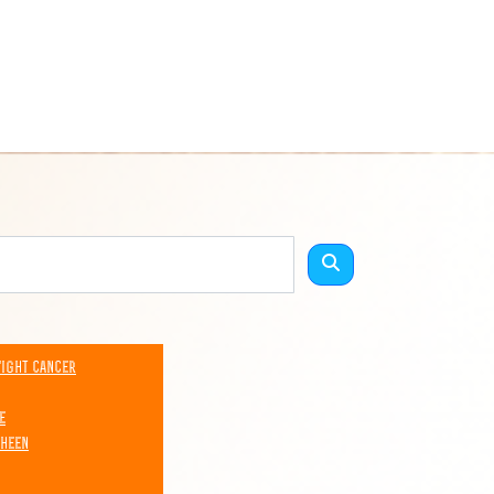
Fight Cancer
e
 heen