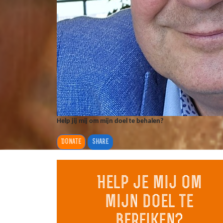
Help jij mij om mijn doel te behalen?
Donate
Share
Help je mij om
mijn doel te
bereiken?