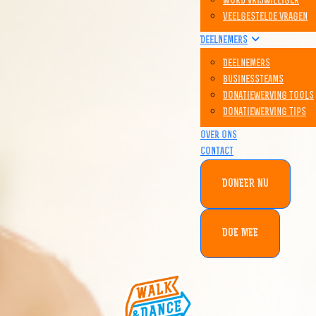
Word vrijwilliger
Veelgestelde vragen
Deelnemers
Deelnemers
Businessteams
Donatiewerving tools
Donatiewerving tips
Over ons
Contact
DONEER NU
DOE MEE