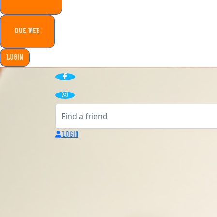
DOE MEE
Login
Login