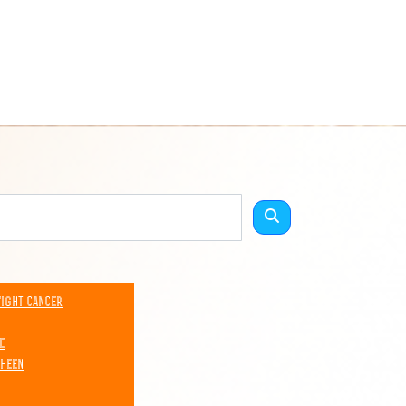
Fight Cancer
e
 heen