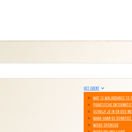
Het event
Wat is Walk&Dance to 
Praktische Informatie
Schrijf je in en doe me
Waar gaan de donaties
Word sponsor