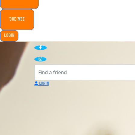
DOE MEE
Login
Login