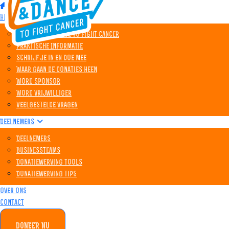
Home
Het event
Wat is Walk&Dance to Fight Cancer
Praktische Informatie
Schrijf je in en doe mee
Waar gaan de donaties heen
Word sponsor
Word vrijwilliger
Veelgestelde vragen
Deelnemers
Deelnemers
Businessteams
Donatiewerving tools
Donatiewerving tips
Over ons
Contact
DONEER NU