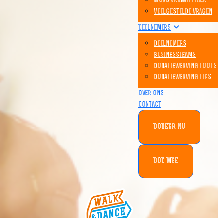
Word vrijwilliger
Veelgestelde vragen
Deelnemers
Deelnemers
Businessteams
Donatiewerving tools
Donatiewerving tips
Over ons
Contact
DONEER NU
DOE MEE