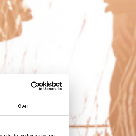
Over
 media te bieden en om ons