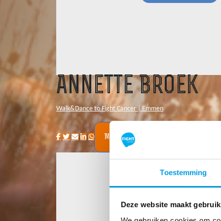
Annette Broek
Walk&Dance to Fight Cancer | Emmen
My Team
Toestemming
Deze website maakt gebruik
We gebruiken cookies om cont