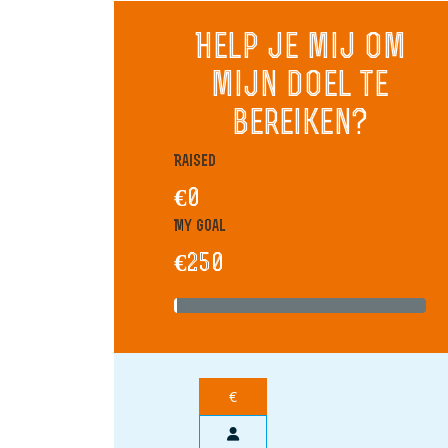
Help je mij om
mijn doel te
bereiken?
Raised
€0
My Goal
€250
€