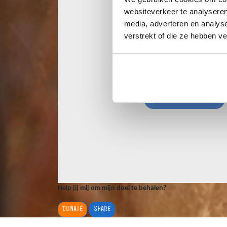
websiteverkeer te analyseren
media, adverteren en analys
verstrekt of die ze hebben v
Help jij mij om mijn doel te behalen?
Donate
Share