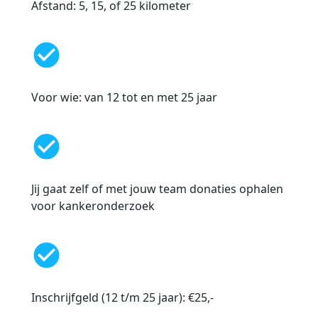
Afstand: 5, 15, of 25 kilometer
check_circle
Voor wie: van 12 tot en met 25 jaar
check_circle
Jij gaat zelf of met jouw team donaties ophalen
voor kankeronderzoek
check_circle
Inschrijfgeld (12 t/m 25 jaar): €25,-