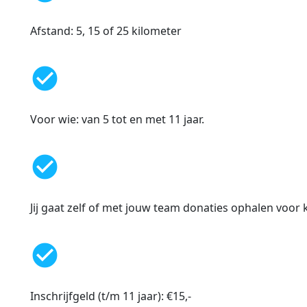
Afstand: 5, 15 of 25 kilometer
check_circle
Voor wie: van 5 tot en met 11 jaar.
check_circle
Jij gaat zelf of met jouw team donaties ophalen voo
check_circle
Inschrijfgeld (t/m 11 jaar): €15,-