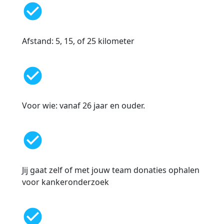
check_circle
Afstand: 5, 15, of 25 kilometer
check_circle
Voor wie: vanaf 26 jaar en ouder.
check_circle
Jij gaat zelf of met jouw team donaties ophalen
voor kankeronderzoek
check_circle