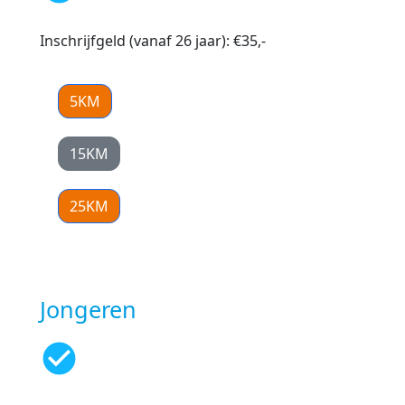
Inschrijfgeld (vanaf 26 jaar): €35,-
5KM
15KM
25KM
Jongeren
check_circle