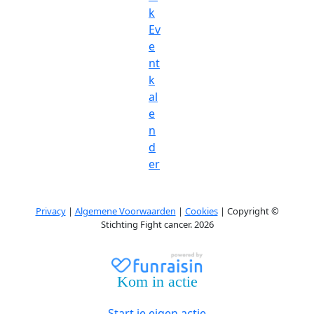
k
Ev
e
nt
k
al
e
n
d
er
Privacy
|
Algemene Voorwaarden
|
Cookies
| Copyright ©
Stichting Fight cancer. 2026
Kom in actie
Start je eigen actie