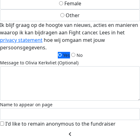
Female
Other
Ik blijf graag op de hoogte van nieuws, acties en manieren
waarop ik kan bijdragen aan Fight cancer. Lees in het
privacy statement
hoe wij omgaan met jouw
persoonsgegevens.
Yes
No
Message to Olivia Kerkvliet (Optional)
Name to appear on page
I'd like to remain anonymous to the fundraiser
chevron_left