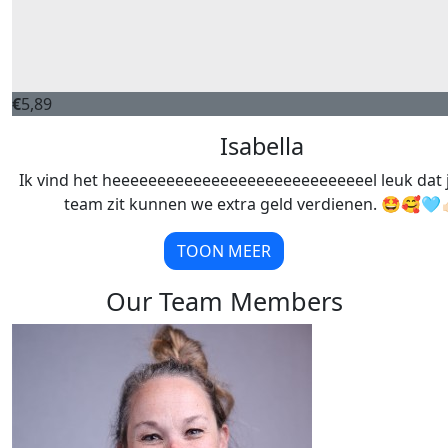
€
5,89
Isabella
Ik vind het heeeeeeeeeeeeeeeeeeeeeeeeeeeeel leuk dat 
team zit kunnen we extra geld verdienen. 🤩🥰🩵👍
TOON MEER
Our Team Members