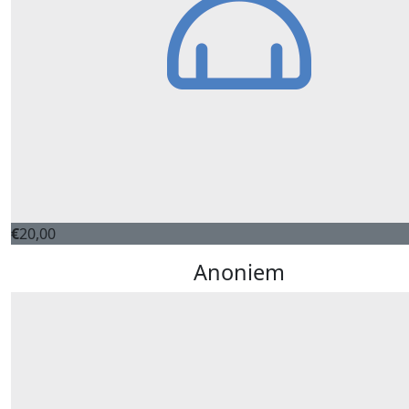
€
20,00
Anoniem