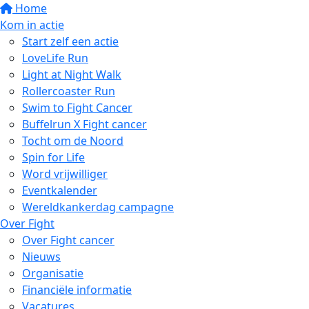
Home
Kom in actie
Start zelf een actie
LoveLife Run
Light at Night Walk
Rollercoaster Run
Swim to Fight Cancer
Buffelrun X Fight cancer
Tocht om de Noord
Spin for Life
Word vrijwilliger
Eventkalender
Wereldkankerdag campagne
Over Fight
Over Fight cancer
Nieuws
Organisatie
Financiële informatie
Vacatures