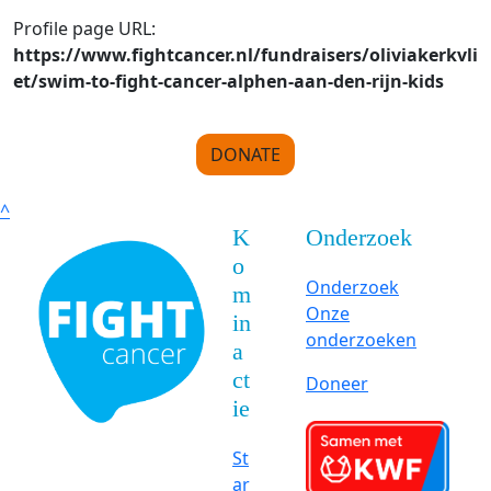
Profile page URL:
https://www.fightcancer.nl/fundraisers/oliviakerkvli
et/swim-to-fight-cancer-alphen-aan-den-rijn-kids
DONATE
^
K
Onderzoek
o
Onderzoek
m
Onze
in
onderzoeken
a
ct
Doneer
ie
St
ar