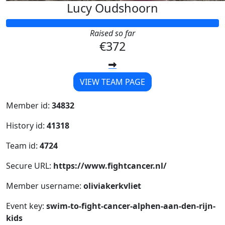
Lucy Oudshoorn
Raised so far
€372
VIEW TEAM PAGE
Member id:
34832
History id:
41318
Team id:
4724
Secure URL:
https://www.fightcancer.nl/
Member username:
oliviakerkvliet
Event key:
swim-to-fight-cancer-alphen-aan-den-rijn-
kids