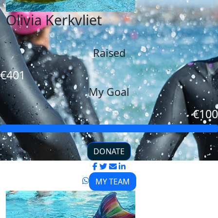
Olivia Kerkvliet
Raised
€401
My Goal
€100
DONATE
MY TEAM