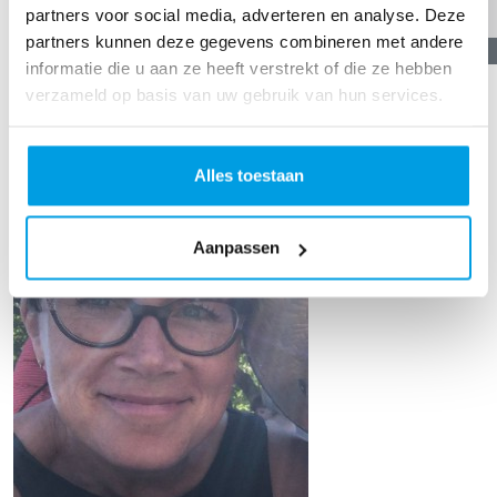
partners voor social media, adverteren en analyse. Deze
partners kunnen deze gegevens combineren met andere
€
20,00
informatie die u aan ze heeft verstrekt of die ze hebben
Maria Iglesias Martinez
verzameld op basis van uw gebruik van hun services.
TOON MEER
Alles toestaan
Our Team Members
Aanpassen