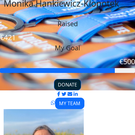
Monika Hankiewicz-Klopotek
Raised
€421
My Goal
€500
DONATE
MY TEAM