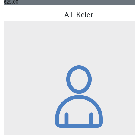
€
25,00
A L Keler