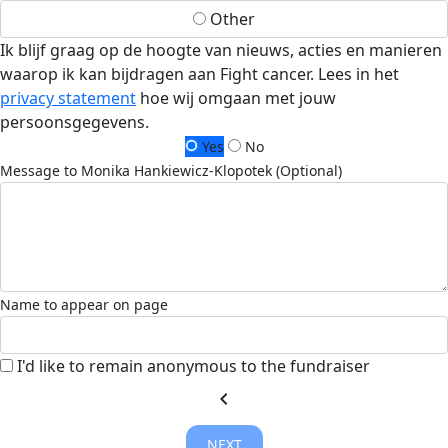
Other
Ik blijf graag op de hoogte van nieuws, acties en manieren
waarop ik kan bijdragen aan Fight cancer. Lees in het
privacy statement
hoe wij omgaan met jouw
persoonsgegevens.
Yes
No
Message to Monika Hankiewicz-Klopotek (Optional)
Name to appear on page
I'd like to remain anonymous to the fundraiser
chevron_left
NEXT