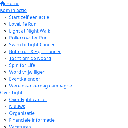
Home
Kom in actie
Start zelf een actie
LoveLife Run
Light at Night Walk
Rollercoaster Run
Swim to Fight Cancer
Buffelrun X Fight cancer
Tocht om de Noord
Spin for Life
Word vrijwilliger
Eventkalender
Wereldkankerdag campagne
Over Fight
Over Fight cancer
Nieuws
Organisatie
Financiële informatie
Vacatures