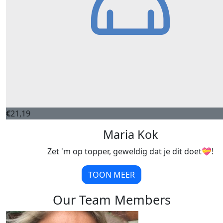
€
21,19
Maria Kok
Zet 'm op topper, geweldig dat je dit doet💝!
TOON MEER
Our Team Members