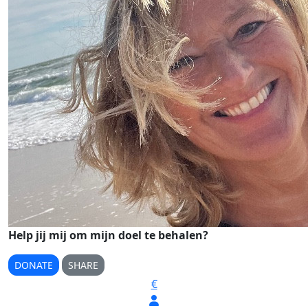
Help jij mij om mijn doel te behalen?
DONATE
SHARE
€