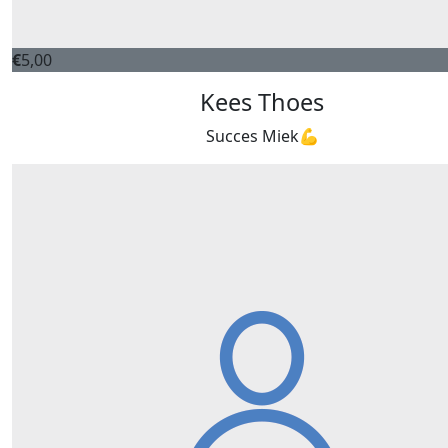
€
5,00
Kees Thoes
Succes Miek💪