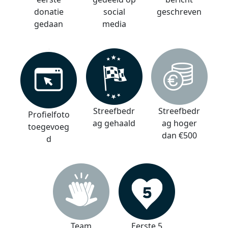
donatie
social
geschreven
gedaan
media
Streefbedr
Streefbedr
Profielfoto
ag gehaald
ag hoger
toegevoeg
dan €500
d
Team
Eerste 5