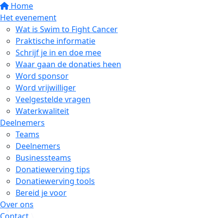
Home
Het evenement
Wat is Swim to Fight Cancer
Praktische informatie
Schrijf je in en doe mee
Waar gaan de donaties heen
Word sponsor
Word vrijwilliger
Veelgestelde vragen
Waterkwaliteit
Deelnemers
Teams
Deelnemers
Businessteams
Donatiewerving tips
Donatiewerving tools
Bereid je voor
Over ons
Contact