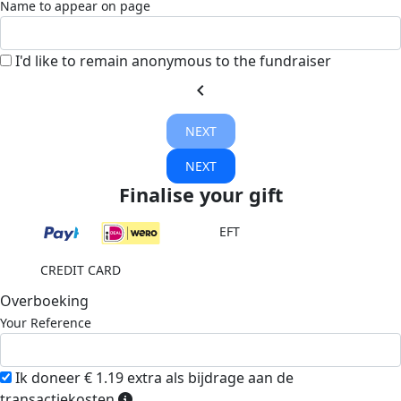
Name to appear on page
I'd like to remain anonymous to the fundraiser
chevron_left
NEXT
NEXT
Finalise your gift
EFT
CREDIT CARD
Overboeking
Your Reference
Ik doneer € 1.19 extra als bijdrage aan de
transactiekosten