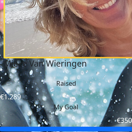
Mieke Van Wieringen
Raised
€1.289
My Goal
€350