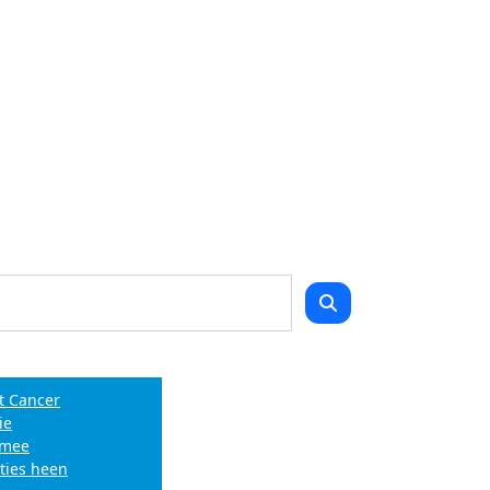
t Cancer
ie
e mee
ties heen