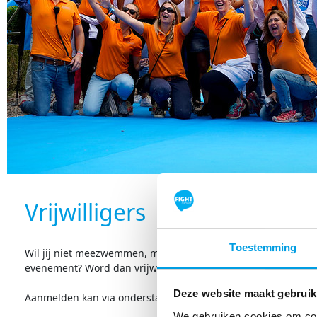
Vrijwilligers
Toestemming
Wil jij niet meezwemmen, maar wel betrokken zijn bij een fan
evenement? Word dan vrijwilliger bij de Swim.
Deze website maakt gebruik
Aanmelden kan via onderstaand formulier, alvast bedankt voo
We gebruiken cookies om cont