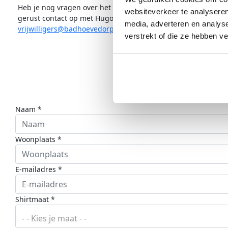
Heb je nog vragen over het worden van vrijwilliger of wil je
websiteverkeer te analyseren
gerust contact op met Hugo, onze vrijwilligerscoördinator, via
media, adverteren en analys
vrijwilligers@badhoevedorp.swimtofightcancer.nl
verstrekt of die ze hebben v
Naam *
Woonplaats *
E-mailadres *
Shirtmaat *
- - Kies je maat - -