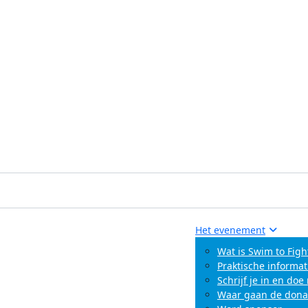
Het evenement
Wat is Swim to Figh
Praktische informat
Schrijf je in en do
Waar gaan de dona