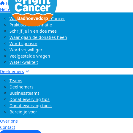
Home
Het evenement
Wat is Swim to Fight Cancer
Praktische informatie
Schrijf je in en doe mee
Waar gaan de donaties heen
Word sponsor
Word vrijwilliger
Veelgestelde vragen
Waterkwaliteit
Deelnemers
Teams
Deelnemers
Businessteams
Donatiewerving tips
Donatiewerving tools
Bereid je voor
Over ons
Contact