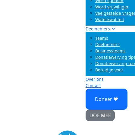
Word sponsor
Word vrijwilliger
Veelgestelde vrage
Waterkwaliteit
Deelnemers
Teams
Deelnemers
Businessteams
Donatiewerving tip
Donatiewerving too
Bereid je voor
Over ons
Contact
Doneer ♥
DOE MEE