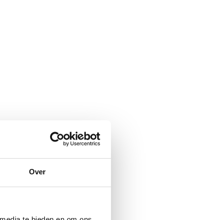
Over
 media te bieden en om ons