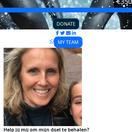
€350
DONATE
MY TEAM
Help jij mij om mijn doel te behalen?