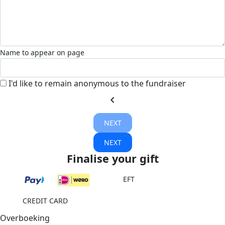
Name to appear on page
I'd like to remain anonymous to the fundraiser
chevron_left
NEXT
NEXT
Finalise your gift
EFT
CREDIT CARD
Overboeking