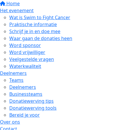
Home
Het evenement
Wat is Swim to Fight Cancer
Praktische informatie
Schrijf je in en doe mee
Waar gaan de donaties heen
Word sponsor
Word vrijwilliger
Veelgestelde vragen
Waterkwaliteit
Deelnemers
Teams
Deelnemers
Businessteams
Donatiewerving tips
Donatiewerving tools
Bereid je voor
Over ons
Contact