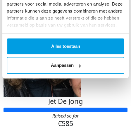
partners voor social media, adverteren en analyse. Deze
Our Team Members
partners kunnen deze gegevens combineren met andere
informatie die u aan ze heeft verstrekt of die ze hebben
verzameld op basis van uw gebruik van hun services.
Alles toestaan
Aanpassen
Jet De Jong
Raised so far
€585