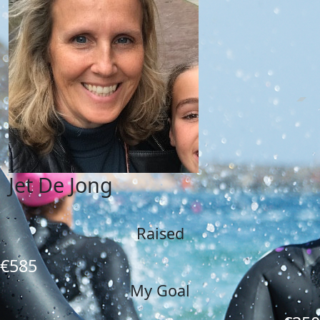
Jet De Jong
Raised
€585
My Goal