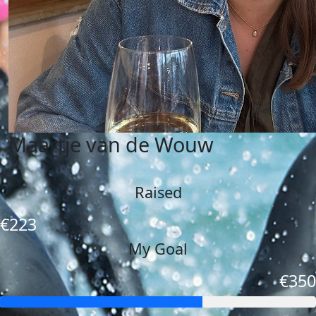
Maartje van de Wouw
Raised
€223
My Goal
€350