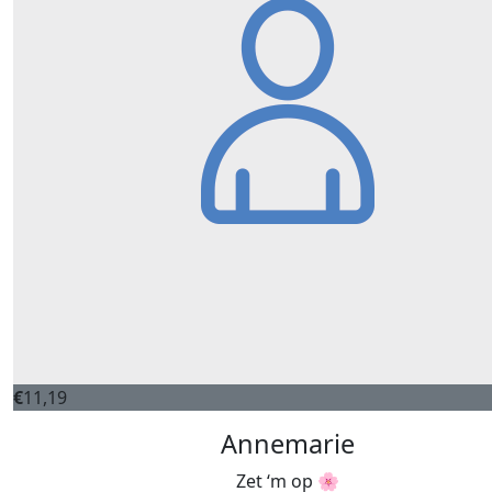
€
11,19
Annemarie
Zet ‘m op 🌸