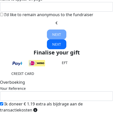
I'd like to remain anonymous to the fundraiser
chevron_left
NEXT
NEXT
Finalise your gift
EFT
CREDIT CARD
Overboeking
Your Reference
Ik doneer € 1.19 extra als bijdrage aan de
transactiekosten