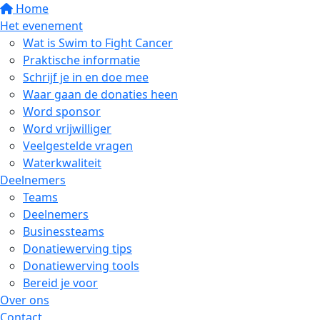
Home
Het evenement
Wat is Swim to Fight Cancer
Praktische informatie
Schrijf je in en doe mee
Waar gaan de donaties heen
Word sponsor
Word vrijwilliger
Veelgestelde vragen
Waterkwaliteit
Deelnemers
Teams
Deelnemers
Businessteams
Donatiewerving tips
Donatiewerving tools
Bereid je voor
Over ons
Contact