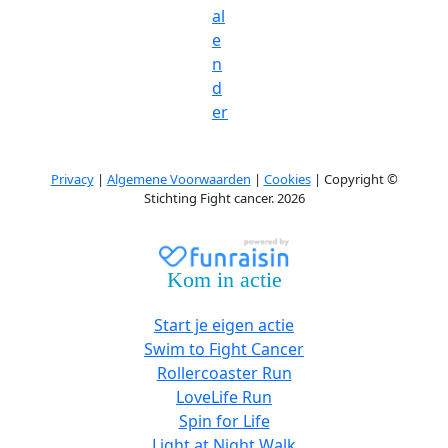
al
e
n
d
er
Privacy
|
Algemene Voorwaarden
|
Cookies
| Copyright ©
Stichting Fight cancer. 2026
Kom in actie
Start je eigen actie
Swim to Fight Cancer
Rollercoaster Run
LoveLife Run
Spin for Life
Light at Night Walk