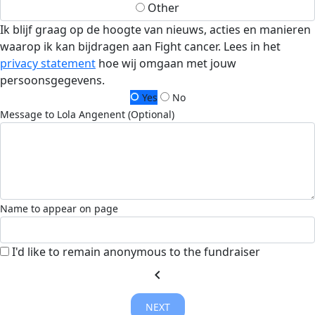
Other
Ik blijf graag op de hoogte van nieuws, acties en manieren
waarop ik kan bijdragen aan Fight cancer. Lees in het
privacy statement
hoe wij omgaan met jouw
persoonsgegevens.
Yes
No
Message to Lola Angenent (Optional)
Name to appear on page
I'd like to remain anonymous to the fundraiser
chevron_left
NEXT