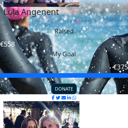
Lola Angenent
Raised
€558
My Goal
€375
DONATE