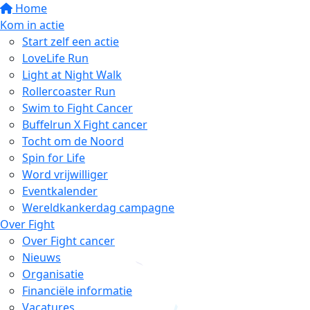
Home
Kom in actie
Start zelf een actie
LoveLife Run
Light at Night Walk
Rollercoaster Run
Swim to Fight Cancer
Buffelrun X Fight cancer
Tocht om de Noord
Spin for Life
Word vrijwilliger
Eventkalender
Wereldkankerdag campagne
Over Fight
Over Fight cancer
Nieuws
Organisatie
Financiële informatie
Vacatures