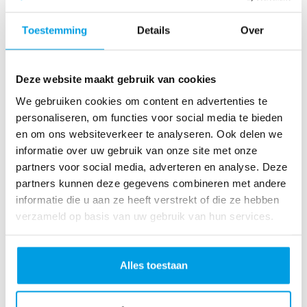
Toestemming
Details
Over
Streefbedr
Streefbedr
Profielfoto
ag gehaald
ag hoger
Deze website maakt gebruik van cookies
toegevoeg
dan €500
d
We gebruiken cookies om content en advertenties te
personaliseren, om functies voor social media te bieden
en om ons websiteverkeer te analyseren. Ook delen we
informatie over uw gebruik van onze site met onze
partners voor social media, adverteren en analyse. Deze
partners kunnen deze gegevens combineren met andere
informatie die u aan ze heeft verstrekt of die ze hebben
verzameld op basis van uw gebruik van hun services.
Team
Eerste 5
gemaakt
donaties
binnen!
Alles toestaan
Thank you to my Sponsors