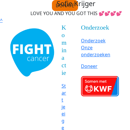
Sofie Krijger
DONATE
LOVE YOU AND YOU GOT THIS 💕💕💕💕
^
K
Onderzoek
o
Onderzoek
m
Onze
in
onderzoeken
a
ct
Doneer
ie
St
ar
t
je
ei
g
e