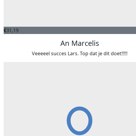
€
31,19
An Marcelis
Veeeeel succes Lars. Top dat je dit doet!!!!!