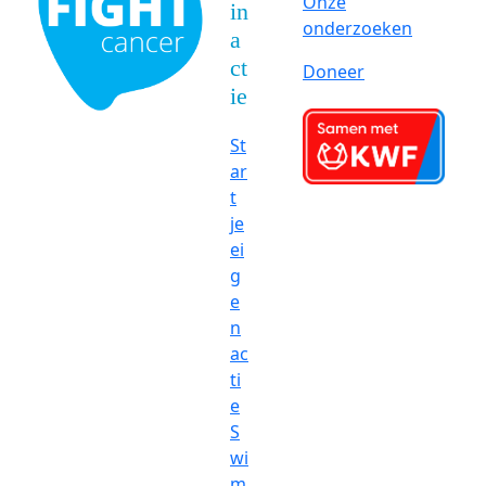
Onze
in
onderzoeken
a
ct
Doneer
ie
St
ar
t
je
ei
g
e
n
ac
ti
e
S
wi
m