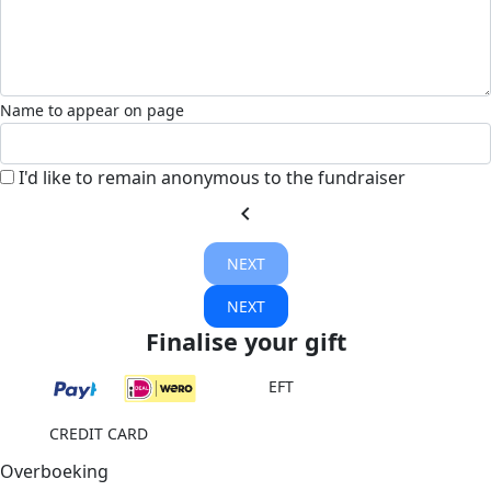
Name to appear on page
I'd like to remain anonymous to the fundraiser
chevron_left
NEXT
NEXT
Finalise your gift
EFT
CREDIT CARD
Overboeking