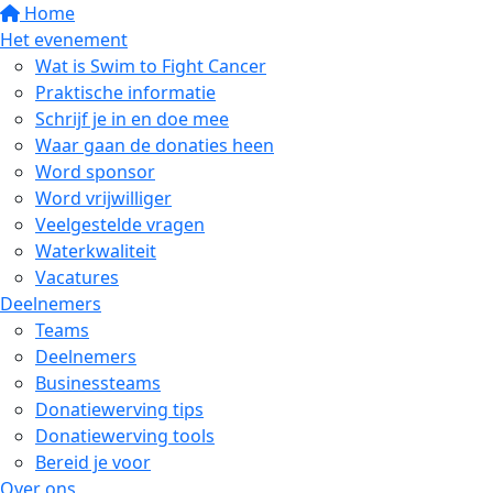
Home
Het evenement
Wat is Swim to Fight Cancer
Praktische informatie
Schrijf je in en doe mee
Waar gaan de donaties heen
Word sponsor
Word vrijwilliger
Veelgestelde vragen
Waterkwaliteit
Vacatures
Deelnemers
Teams
Deelnemers
Businessteams
Donatiewerving tips
Donatiewerving tools
Bereid je voor
Over ons