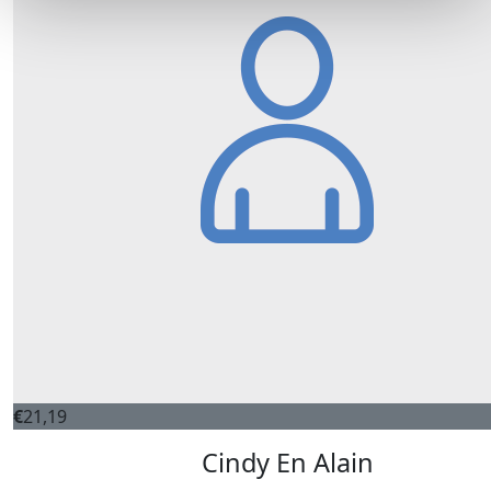
€
21,19
Cindy En Alain