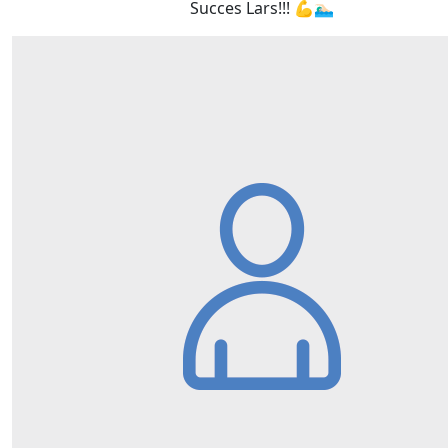
Succes Lars!!! 💪🏊🏻‍♂️