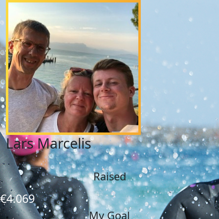
Lars Marcelis
Raised
€4.069
My Goal