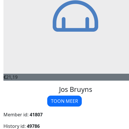
€
21,19
Jos Bruyns
TOON MEER
Member id:
41807
History id:
49786