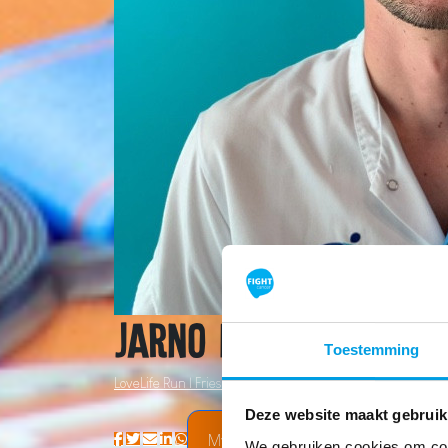
Jarno Krol
Toestemming
LoveLife Run | Friesland
Deze website maakt gebruik
My Team
We gebruiken cookies om cont