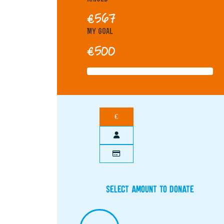
€567
My Goal
€500
€
Select amount to donate