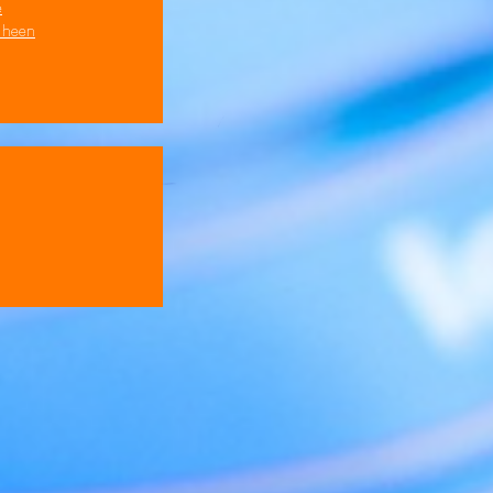
e
s heen