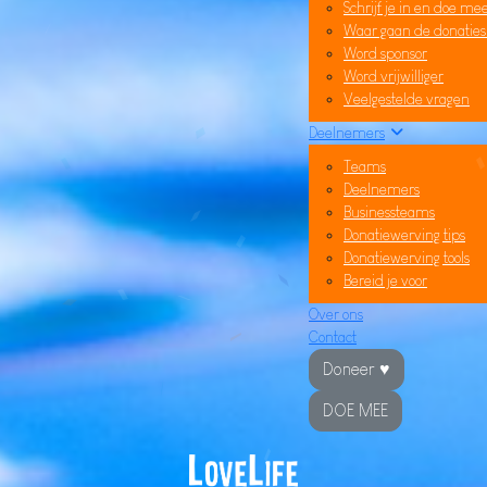
Schrijf je in en doe me
Waar gaan de donatie
Word sponsor
Word vrijwilliger
Veelgestelde vragen
Deelnemers
Teams
Deelnemers
Businessteams
Donatiewerving tips
Donatiewerving tools
Bereid je voor
Over ons
Contact
Doneer ♥
DOE MEE