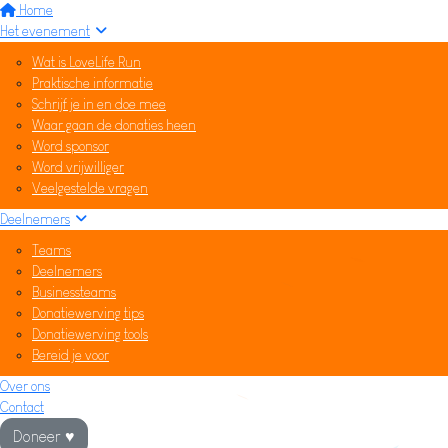
Home
Het evenement
Wat is LoveLife Run
Praktische informatie
Schrijf je in en doe mee
Waar gaan de donaties heen
Word sponsor
Word vrijwilliger
Veelgestelde vragen
Deelnemers
Teams
Deelnemers
Businessteams
Donatiewerving tips
Donatiewerving tools
Bereid je voor
Over ons
Contact
Doneer ♥