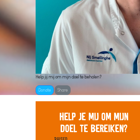
Help jij mij om mijn doel te behalen?
Donate
Share
Help je mij om mijn
doel te bereiken?
Raised