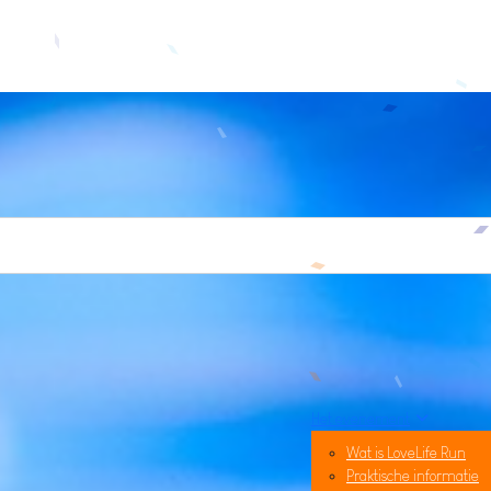
Het evenement
Wat is LoveLife Run
Praktische informatie