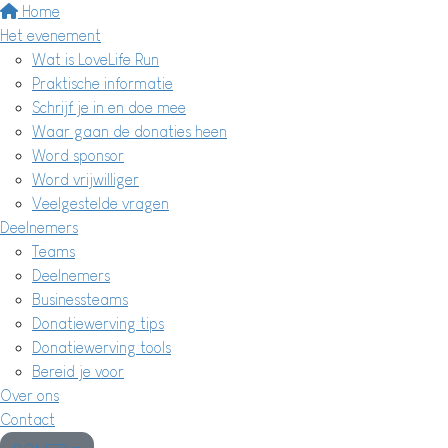
Home
Het evenement
Wat is LoveLife Run
Praktische informatie
Schrijf je in en doe mee
Waar gaan de donaties heen
Word sponsor
Word vrijwilliger
Veelgestelde vragen
Deelnemers
Teams
Deelnemers
Businessteams
Donatiewerving tips
Donatiewerving tools
Bereid je voor
Over ons
Contact