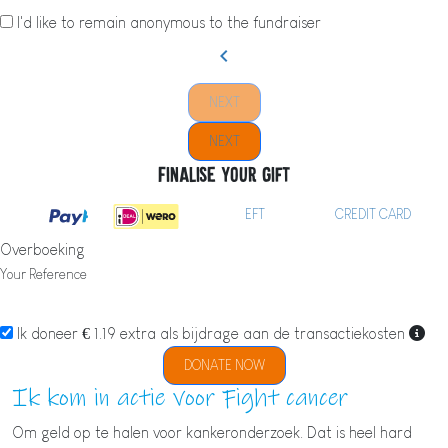
I'd like to remain anonymous to the fundraiser
chevron_left
NEXT
NEXT
Finalise your gift
EFT
CREDIT CARD
Overboeking
Your Reference
Ik doneer € 1.19 extra als bijdrage aan de transactiekosten
DONATE NOW
Ik kom in actie voor Fight cancer
Om geld op te halen voor kankeronderzoek. Dat is heel hard