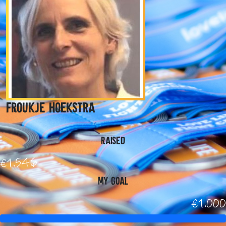
Froukje Hoekstra
Raised
€1.546
My Goal
€1.000