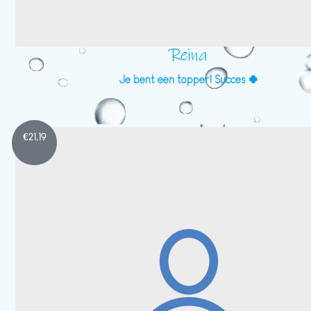
Reina
Je bent een topper! Succes 🍀
€
21,19