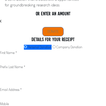
for groundbreaking research ideas
Or enter an amount
€
DONATE
Details for your receipt
Personal Donation
Company Donation
First Name *
Prefix
Last Name *
Email Address *
Mobile