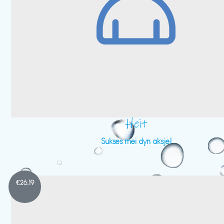
Heit
Sukses mei dyn aksje!
€
26,19