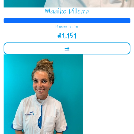
Maaike Dillema
Raised so far
€1.151