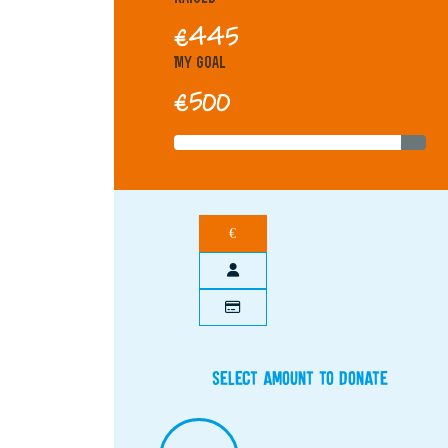
€445
My Goal
€500
€
Select amount to donate