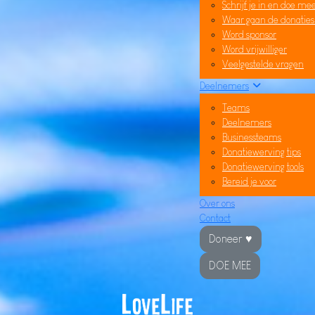
Schrijf je in en doe me
Waar gaan de donatie
Word sponsor
Word vrijwilliger
Veelgestelde vragen
Deelnemers
Teams
Deelnemers
Businessteams
Donatiewerving tips
Donatiewerving tools
Bereid je voor
Over ons
Contact
Doneer ♥
DOE MEE