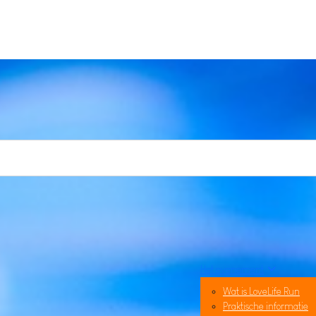
Het evenement
Wat is LoveLife Run
Praktische informatie