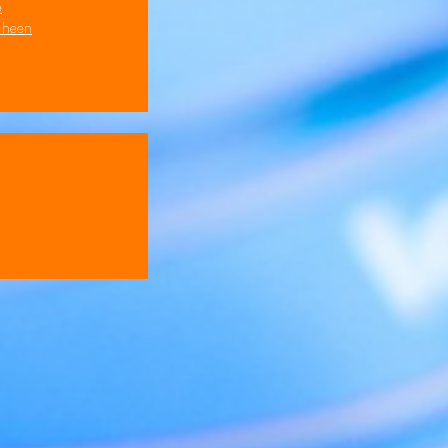
e
s heen