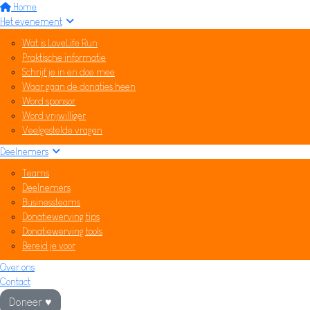
Home
Het evenement
Wat is LoveLife Run
Praktische informatie
Schrijf je in en doe mee
Waar gaan de donaties heen
Word sponsor
Word vrijwilliger
Veelgestelde vragen
Deelnemers
Teams
Deelnemers
Businessteams
Donatiewerving tips
Donatiewerving tools
Bereid je voor
Over ons
Contact
Doneer ♥