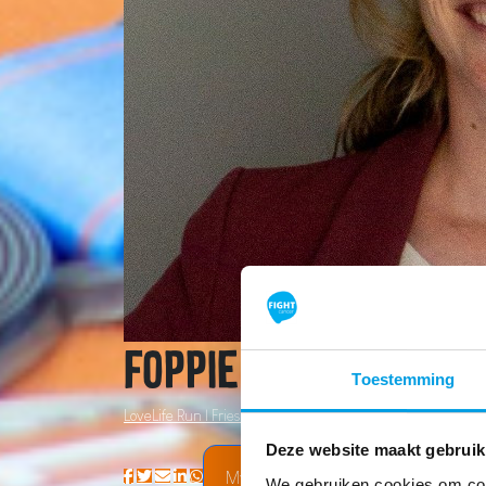
Foppie de Boer
Toestemming
LoveLife Run | Friesland
Deze website maakt gebruik
My Team
We gebruiken cookies om cont