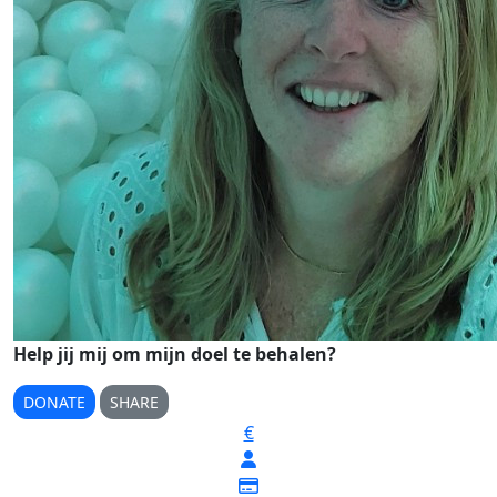
Help jij mij om mijn doel te behalen?
DONATE
SHARE
€