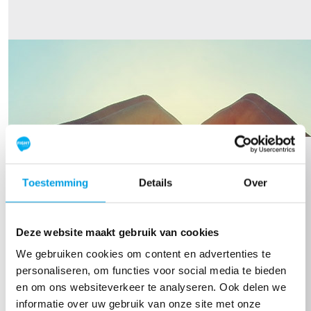
Toestemming
Details
Over
€
20,00
Deze website maakt gebruik van cookies
Chris S
We gebruiken cookies om content en advertenties te
personaliseren, om functies voor social media te bieden
Zet hem op Dank voor je geweldige inzet
en om ons websiteverkeer te analyseren. Ook delen we
informatie over uw gebruik van onze site met onze