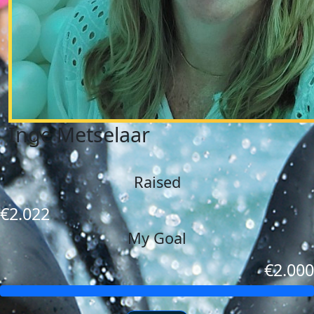
Inge Metselaar
Raised
€2.022
My Goal
€2.000