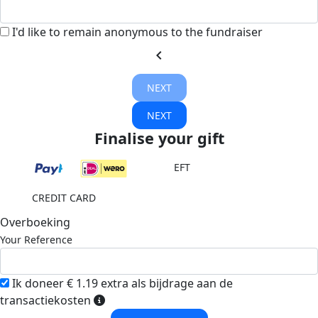
I'd like to remain anonymous to the fundraiser
chevron_left
NEXT
NEXT
Finalise your gift
EFT
CREDIT CARD
Overboeking
Your Reference
Ik doneer € 1.19 extra als bijdrage aan de
transactiekosten