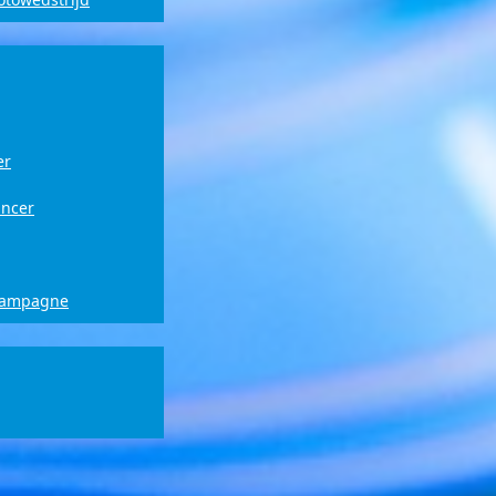
er
ancer
campagne