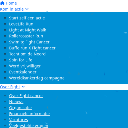
Home
Kom in actie
Start zelf een actie
LoveLife Run
Light at Night Walk
Rollercoaster Run
Swim to Fight Cancer
Buffelrun X Fight cancer
Tocht om de Noord
Spin for Life
Word vrijwilliger
Eventkalender
Wereldkankerdag campagne
Over Fight
Over Fight cancer
Nieuws
Organisatie
Financiële informatie
Vacatures
Veelgestelde vragen