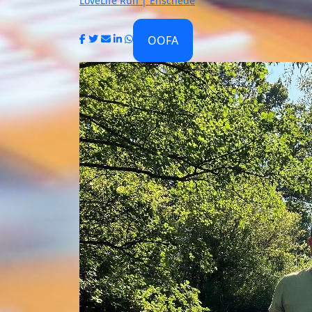
LoveLife Run | Enschede
OOFA