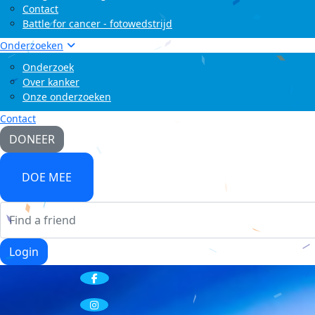
Contact
Battle for cancer - fotowedstrijd
Onderzoeken
Onderzoek
Over kanker
Onze onderzoeken
Contact
DONEER
DOE MEE
Login