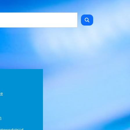
ie
n
fotowedstrijd