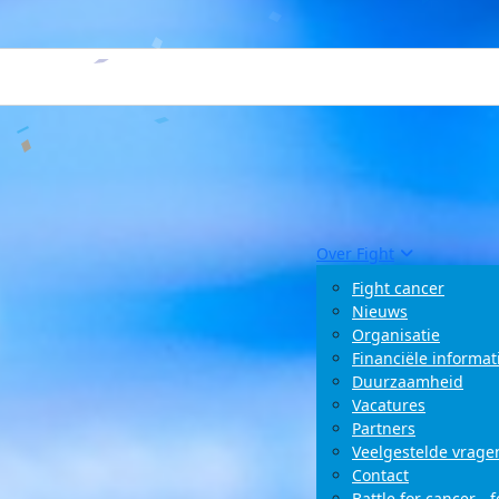
Over Fight
Fight cancer
Nieuws
Organisatie
Financiële informat
Duurzaamheid
Vacatures
Partners
Veelgestelde vrage
Contact
Battle for cancer - 