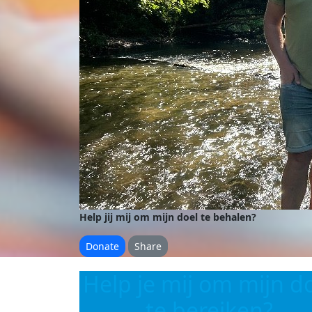
Help jij mij om mijn doel te behalen?
Donate
Share
Help je mij om mijn d
te bereiken?