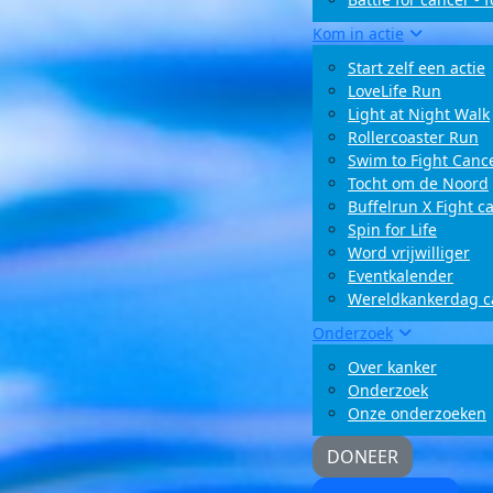
Kom in actie
Start zelf een actie
LoveLife Run
Light at Night Walk
Rollercoaster Run
Swim to Fight Canc
Tocht om de Noord
Buffelrun X Fight c
Spin for Life
Word vrijwilliger
Eventkalender
Wereldkankerdag 
Onderzoek
Over kanker
Onderzoek
Onze onderzoeken
DONEER