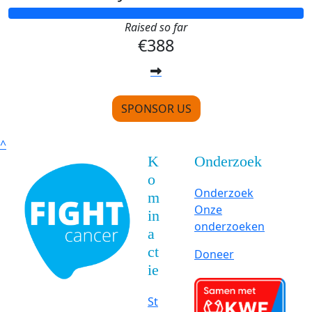
Raised so far
€388
SPONSOR US
^
K
Onderzoek
o
Onderzoek
m
Onze
in
onderzoeken
a
ct
Doneer
ie
St