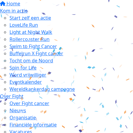
Home
Kom in actie
Start zelf een actie
LoveLife Run
Light at Night Walk
Rollercoaster Run
Swim to Fight Cancer
Buffelrun X Fight cancer
Tocht om de Noord
Spin for Life
Word vrijwilliger
Eventkalender
Wereldkankerdag campagne
Over Fight
Over Fight cancer
Nieuws
Organisatie
Financiële informatie
Vacatures