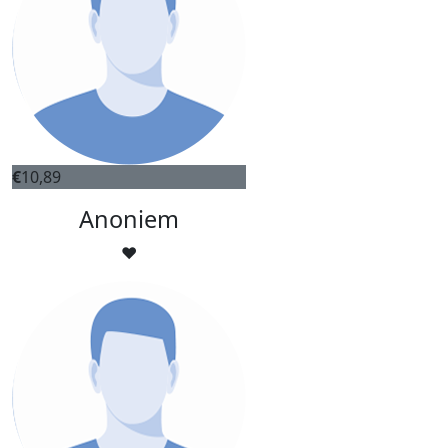
€
10,89
Anoniem
❤️