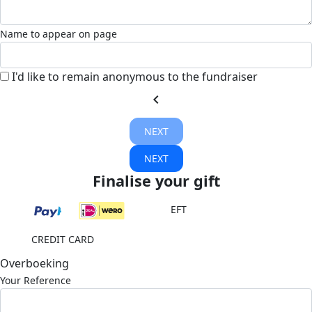
Name to appear on page
I'd like to remain anonymous to the fundraiser
chevron_left
NEXT
NEXT
Finalise your gift
EFT
CREDIT CARD
Overboeking
Your Reference