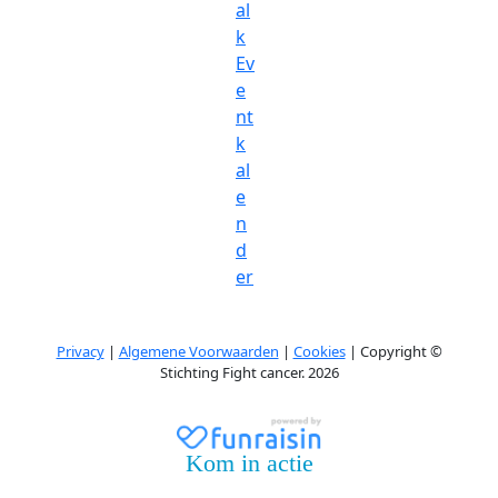
al
k
Ev
e
nt
k
al
e
n
d
er
Privacy
|
Algemene Voorwaarden
|
Cookies
| Copyright ©
Stichting Fight cancer. 2026
Kom in actie