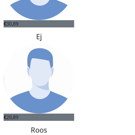
€
30,89
Ej
€
20,89
Roos