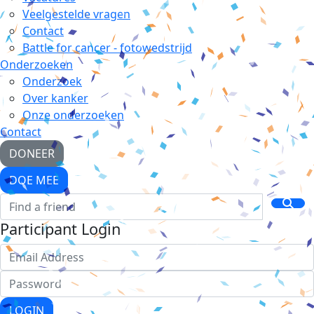
Veelgestelde vragen
Contact
Battle for cancer - fotowedstrijd
Onderzoeken
Onderzoek
Over kanker
Onze onderzoeken
Contact
DONEER
DOE MEE
Participant Login
LOGIN