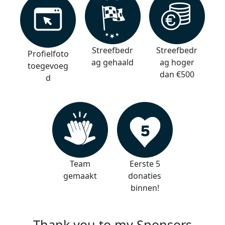
Streefbedr
Streefbedr
Profielfoto
ag gehaald
ag hoger
toegevoeg
dan €500
d
Team
Eerste 5
gemaakt
donaties
binnen!
Thank you to my Sponsors