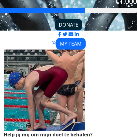
€1.000
DONATE
MY TEAM
Help jij mij om mijn doel te behalen?