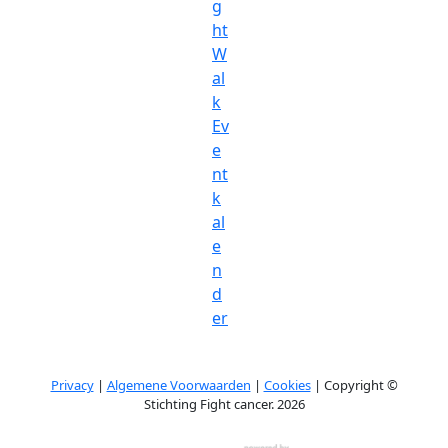
g
ht
W
al
k
Ev
e
nt
k
al
e
n
d
er
Privacy
|
Algemene Voorwaarden
|
Cookies
| Copyright ©
Stichting Fight cancer. 2026