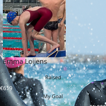
Emma Loijens
Raised
€619
My Goal