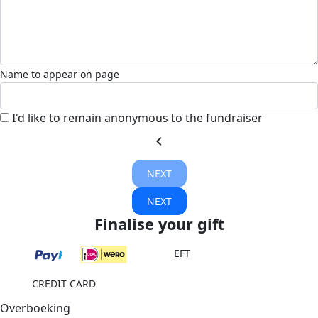
Name to appear on page
I'd like to remain anonymous to the fundraiser
chevron_left
NEXT
NEXT
Finalise your gift
EFT
CREDIT CARD
Overboeking