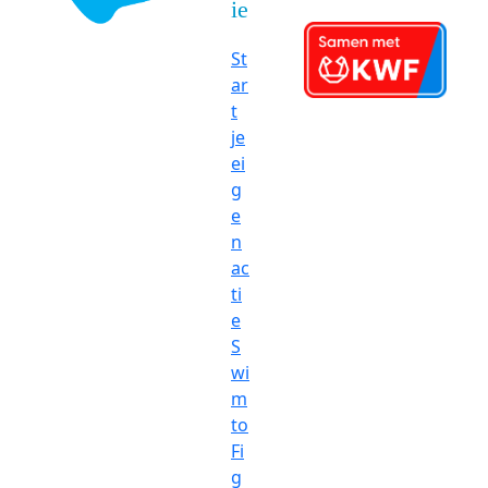
ie
St
ar
t
je
ei
g
e
n
ac
ti
e
S
wi
m
to
Fi
g