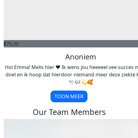
€
75,00
Anoniem
Hoi Emma! Melis hier ❤️ Ik wens jou heeeeel vee succes 
doel en ik hoop dat hierdoor niemand meer deze ziekte k
🕊️🎶💫🥰
TOON MEER
Our Team Members