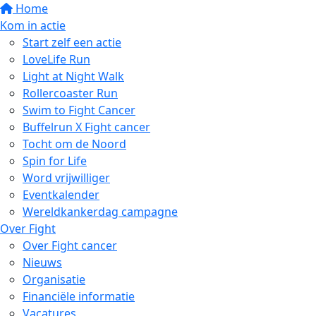
Home
Kom in actie
Start zelf een actie
LoveLife Run
Light at Night Walk
Rollercoaster Run
Swim to Fight Cancer
Buffelrun X Fight cancer
Tocht om de Noord
Spin for Life
Word vrijwilliger
Eventkalender
Wereldkankerdag campagne
Over Fight
Over Fight cancer
Nieuws
Organisatie
Financiële informatie
Vacatures