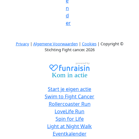
e
n
d
er
Privacy
|
Algemene Voorwaarden
|
Cookies
| Copyright ©
Stichting Fight cancer. 2026
Kom in actie
Start je eigen actie
Swim to Fight Cancer
Rollercoaster Run
LoveLife Run
Spin for Life
Light at Night Walk
Eventkalender