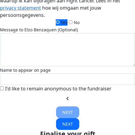
waarop ik kan bijdragen aan Fight cancer. Lees in het
privacy statement
hoe wij omgaan met jouw
persoonsgegevens.
Yes
No
Message to Elzo Benzaquen (Optional)
Name to appear on page
I'd like to remain anonymous to the fundraiser
chevron_left
NEXT
NEXT
Finalise your gift