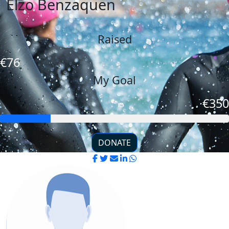
Elzo Benzaquen
Raised
€76
My Goal
€350
DONATE