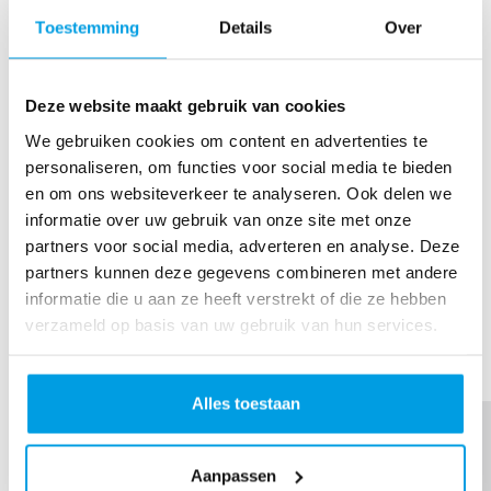
Profielfoto
ag gehaald
ag hoger
toegevoeg
Toestemming
Details
Over
dan €500
d
Deze website maakt gebruik van cookies
We gebruiken cookies om content en advertenties te
personaliseren, om functies voor social media te bieden
en om ons websiteverkeer te analyseren. Ook delen we
informatie over uw gebruik van onze site met onze
Team
Eerste 5
partners voor social media, adverteren en analyse. Deze
gemaakt
donaties
partners kunnen deze gegevens combineren met andere
binnen!
informatie die u aan ze heeft verstrekt of die ze hebben
verzameld op basis van uw gebruik van hun services.
Thank you to my Sponsors
Alles toestaan
Aanpassen