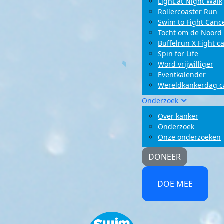
Light at Night Walk
Rollercoaster Run
Swim to Fight Canc
Tocht om de Noord
Buffelrun X Fight c
Spin for Life
Word vrijwilliger
Eventkalender
Wereldkankerdag 
Onderzoek
Over kanker
Onderzoek
Onze onderzoeken
DONEER
DOE MEE