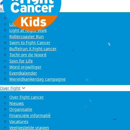
Home
Kom in actie
Start zelf een actie
LoveLife Run
Light at Night Walk
Rollercoaster Run
Swim to Fight Cancer
Buffelrun X Fight cancer
Tocht om de Noord
Spin for Life
Word vrijwilliger
Eventkalender
Wereldkankerdag campagne
Over Fight
Over Fight cancer
Nieuws
Organisatie
Financiële informatie
Vacatures
Veelgestelde vragen