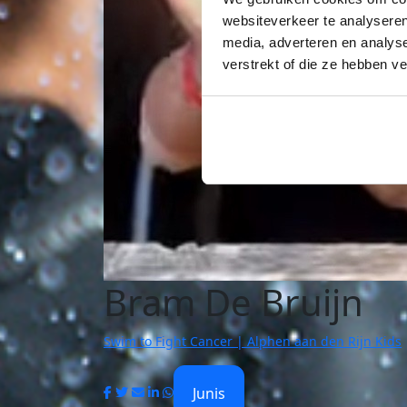
websiteverkeer te analyseren
media, adverteren en analys
verstrekt of die ze hebben v
Bram De Bruijn
Swim to Fight Cancer | Alphen aan den Rijn Kids
Junis