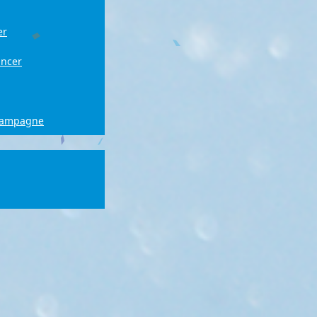
er
ancer
campagne