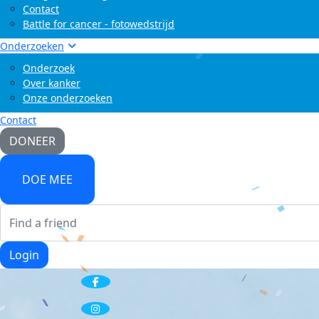
Contact
Battle for cancer - fotowedstrijd
Onderzoeken
Onderzoek
Over kanker
Onze onderzoeken
Contact
DONEER
DOE MEE
Login