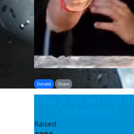
Help jij mij om mijn doel te behalen?
Donate
Share
Help je mij om mijn d
te bereiken?
Raised