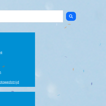
ie
n
fotowedstrijd