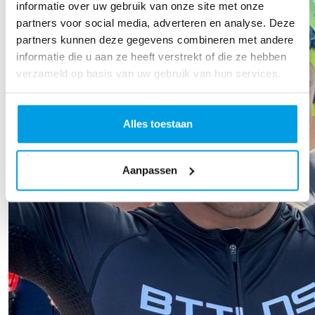
informatie over uw gebruik van onze site met onze
Anoniem
Lianne L
partners voor social media, adverteren en analyse. Deze
partners kunnen deze gegevens combineren met andere
Sukses Ap!!
Succes Ap
informatie die u aan ze heeft verstrekt of die ze hebben
verzameld op basis van uw gebruik van hun services.
€
20,89
Franka Boudewijn
Alles toestaan
€
100,89
Aanpassen
Jos Maarel