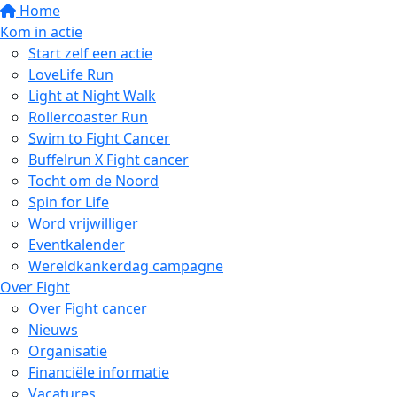
Home
Kom in actie
Start zelf een actie
LoveLife Run
Light at Night Walk
Rollercoaster Run
Swim to Fight Cancer
Buffelrun X Fight cancer
Tocht om de Noord
Spin for Life
Word vrijwilliger
Eventkalender
Wereldkankerdag campagne
Over Fight
Over Fight cancer
Nieuws
Organisatie
Financiële informatie
Vacatures