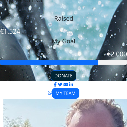
Raised
€1.524
My Goal
€2.000
DONATE
MY TEAM