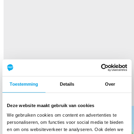
TOON MEER
Toestemming
Details
Over
Our Team Members
Deze website maakt gebruik van cookies
We gebruiken cookies om content en advertenties te
personaliseren, om functies voor social media te bieden
en om ons websiteverkeer te analyseren. Ook delen we
€
25,89
€
20,89