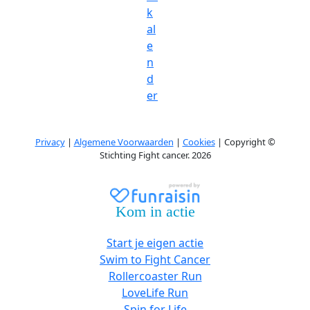
k
al
e
n
d
er
Privacy
|
Algemene Voorwaarden
|
Cookies
| Copyright ©
Stichting Fight cancer. 2026
Kom in actie
Start je eigen actie
Swim to Fight Cancer
Rollercoaster Run
LoveLife Run
Spin for Life