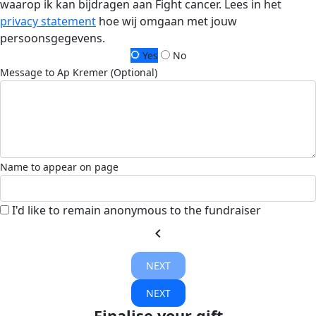
waarop ik kan bijdragen aan Fight cancer. Lees in het
privacy statement
hoe wij omgaan met jouw
persoonsgegevens.
Yes
No
Message to Ap Kremer (Optional)
Name to appear on page
I'd like to remain anonymous to the fundraiser
chevron_left
NEXT
NEXT
Finalise your gift