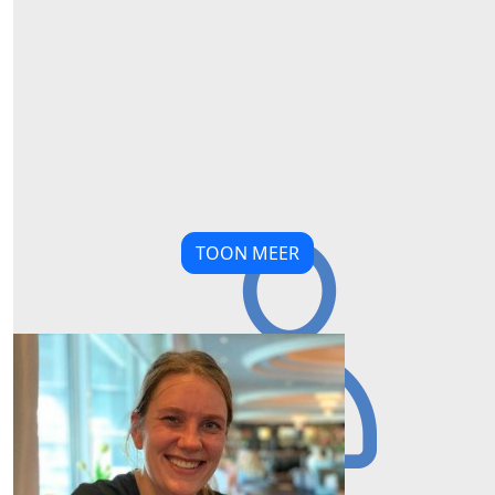
TOON MEER
Our Team Members
€
10,00
€
11,19
Paris Sardari
Randy
trots op je nafasam
Succes broer
€
11,19