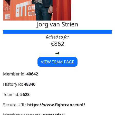
Jorg van Strien
Raised so far
€862
VIEW TEAM PAGE
Member id:
40642
History id:
48340
Team id:
5628
Secure URL:
https://www.fightcancer.nl/