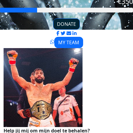
€350
DONATE
MY TEAM
Help jij mij om mijn doel te behalen?