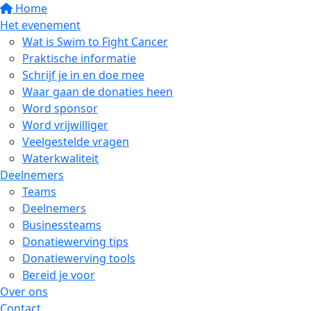
Home
Het evenement
Wat is Swim to Fight Cancer
Praktische informatie
Schrijf je in en doe mee
Waar gaan de donaties heen
Word sponsor
Word vrijwilliger
Veelgestelde vragen
Waterkwaliteit
Deelnemers
Teams
Deelnemers
Businessteams
Donatiewerving tips
Donatiewerving tools
Bereid je voor
Over ons
Contact