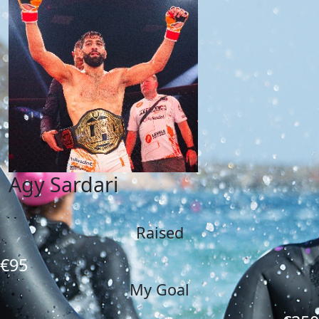
Agy Sardari
Raised
€95
My Goal