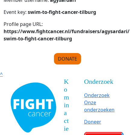
Member username:
agysardari
Event key:
swim-to-fight-cancer-tilburg
Profile page URL:
https://www.fightcancer.nl/fundraisers/agysardari/
swim-to-fight-cancer-tilburg
DONATE
^
K
Onderzoek
o
Onderzoek
m
Onze
in
onderzoeken
a
ct
Doneer
ie