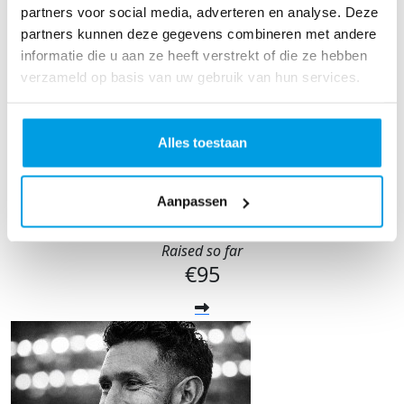
partners voor social media, adverteren en analyse. Deze
partners kunnen deze gegevens combineren met andere
informatie die u aan ze heeft verstrekt of die ze hebben
verzameld op basis van uw gebruik van hun services.
Alles toestaan
Agy Sardari
Aanpassen
Raised so far
€95