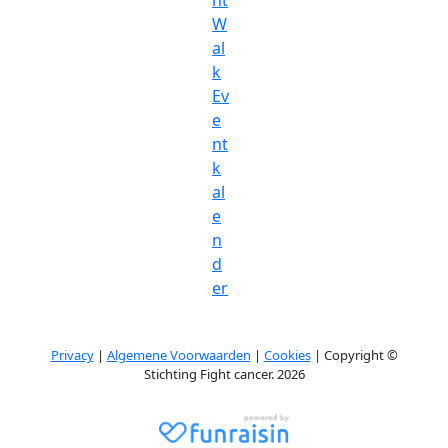
ht
W
al
k
Ev
e
nt
k
al
e
n
d
er
Privacy
|
Algemene Voorwaarden
|
Cookies
| Copyright ©
Stichting Fight cancer. 2026