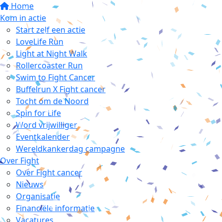
Home
Kom in actie
Start zelf een actie
LoveLife Run
Light at Night Walk
Rollercoaster Run
Swim to Fight Cancer
Buffelrun X Fight cancer
Tocht om de Noord
Spin for Life
Word vrijwilliger
Eventkalender
Wereldkankerdag campagne
Over Fight
Over Fight cancer
Nieuws
Organisatie
Financiële informatie
Vacatures