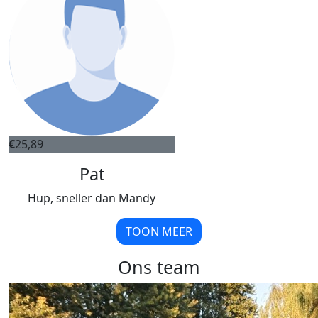
€
25,89
Pat
Hup, sneller dan Mandy
TOON MEER
Ons team