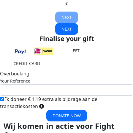
chevron_left
NEXT
NEXT
Finalise your gift
EFT
CREDIT CARD
Overboeking
Your Reference
Ik doneer € 1.19 extra als bijdrage aan de
transactiekosten
DONATE NOW
Wij komen in actie voor Fight