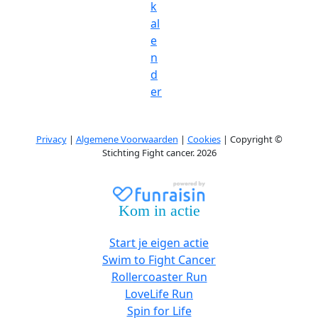
k
al
e
n
d
er
Privacy
|
Algemene Voorwaarden
|
Cookies
| Copyright ©
Stichting Fight cancer. 2026
Kom in actie
Start je eigen actie
Swim to Fight Cancer
Rollercoaster Run
LoveLife Run
Spin for Life