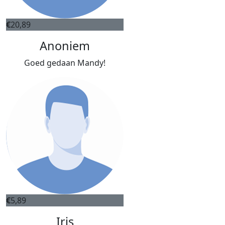
€
20,89
Anoniem
Goed gedaan Mandy!
€
5,89
Iris