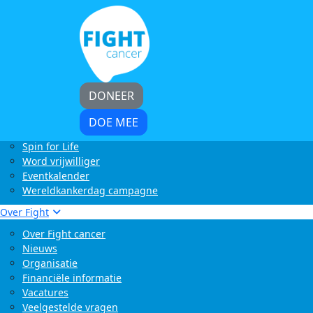
Home
Kom in actie
Start zelf een actie
LoveLife Run
Light at Night Walk
Rollercoaster Run
DONEER
Swim to Fight Cancer
Buffelrun X Fight cancer
DOE MEE
Tocht om de Noord
Spin for Life
Word vrijwilliger
Eventkalender
Wereldkankerdag campagne
Over Fight
Over Fight cancer
Nieuws
Organisatie
Financiële informatie
Vacatures
Veelgestelde vragen