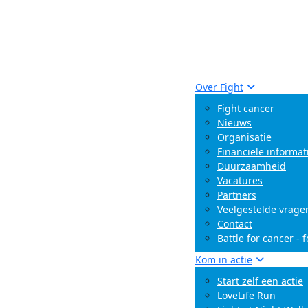
Over Fight
Fight cancer
Nieuws
Organisatie
Financiële informat
Duurzaamheid
Vacatures
Partners
Veelgestelde vrage
Contact
Battle for cancer - 
Kom in actie
Start zelf een actie
LoveLife Run