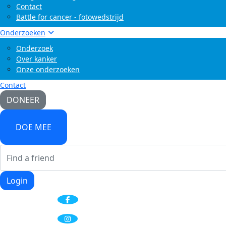
Contact
Battle for cancer - fotowedstrijd
Onderzoeken
Onderzoek
Over kanker
Onze onderzoeken
Contact
DONEER
DOE MEE
Login