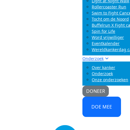
Light at Night Walk
Rollercoaster Run
Swim to Fight Canc
Tocht om de Noord
Buffelrun X Fight c
Spin for Life
Word vrijwilliger
Eventkalender
Wereldkankerdag 
Onderzoek
Over kanker
Onderzoek
Onze onderzoeken
DONEER
DOE MEE