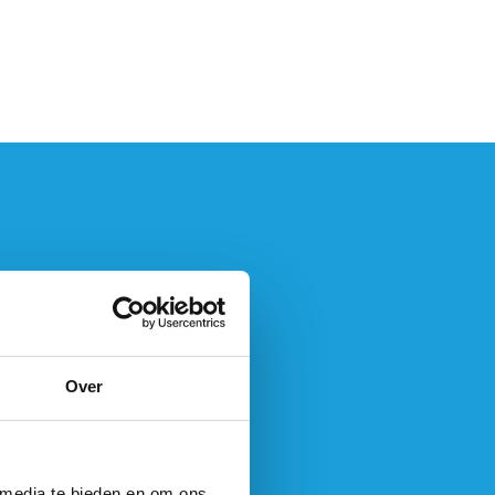
Over
 media te bieden en om ons