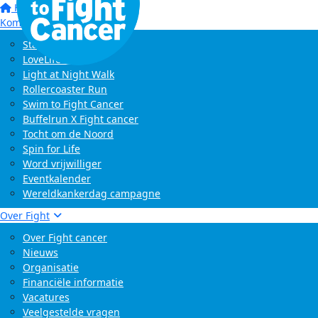
Home
Kom in actie
Start zelf een actie
LoveLife Run
Light at Night Walk
Rollercoaster Run
Swim to Fight Cancer
Buffelrun X Fight cancer
Tocht om de Noord
Spin for Life
Word vrijwilliger
Eventkalender
Wereldkankerdag campagne
Over Fight
Over Fight cancer
Nieuws
Organisatie
Financiële informatie
Vacatures
Veelgestelde vragen