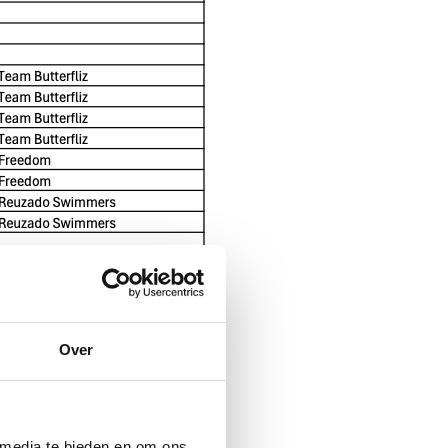
Over
 media te bieden en om ons