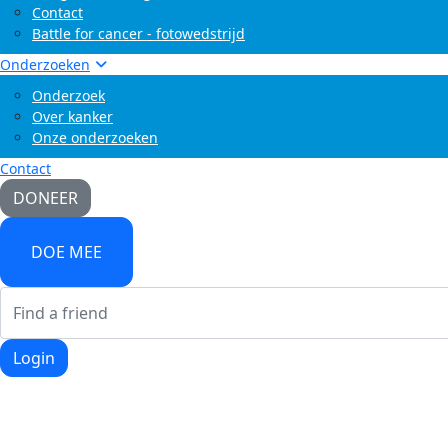
Contact
Battle for cancer - fotowedstrijd
Onderzoeken
Onderzoek
Over kanker
Onze onderzoeken
Contact
DONEER
DOE MEE
Login